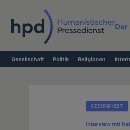
Direkt
zum
Inhalt
Der 
Vollt
Gesellschaft
Politik
Religionen
Inter
Hauptnavigation
GESUNDHEIT
Interview mit Na