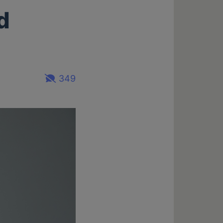
d
349