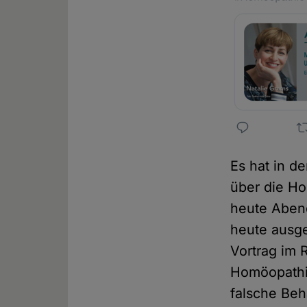
Es hat in d
über die Ho
heute Abend
heute ausge
Vortrag im 
Homöopathie
falsche Beh