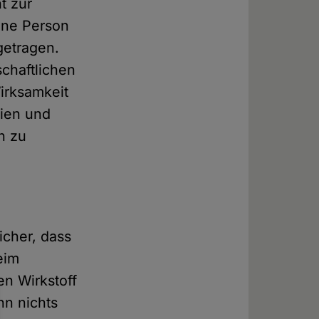
t zur
ine Person
getragen.
chaftlichen
irksamkeit
aien und
n zu
icher, dass
eim
n Wirkstoff
nn nichts