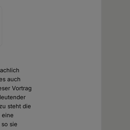
achlich
ies auch
eser Vortrag
edeutender
u steht die
 eine
 so sie