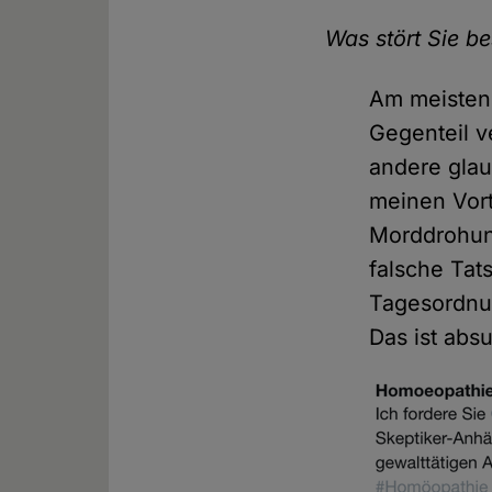
Was stört Sie b
Am meisten 
Gegenteil v
andere gla
meinen Vort
Morddrohun
falsche Tat
Tagesordnun
Das ist abs