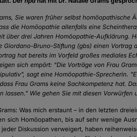
tatt. Der
hpd
hat mit Dr. Natalie Grams gesproc
rams, Sie waren früher selbst homöopathische Ä
ass die Homöopathie allenfalls eine Scheinthera
eit über drei Jahren Homöopathie-Aufklärung. 
ie Giordano-Bruno-Stiftung (gbs) einen Vortrag 
ortrag hat bereits im Vorfeld großes mediales Ec
gen sich empört: "Die Vorträge von Frau Gram
pulativ", sagt eine Homöopathie-Sprecherin. "E
 dass Frau Grams keine Sachkompetenz hat. Da
n lassen." Wie gehen Sie mit diesen Vorwürfen
 Grams: Was mich erstaunt – in den letzten dreie
en sich Homöopathen, bis auf sehr wenige Au
jeder Diskussion verweigert, haben reihenwei