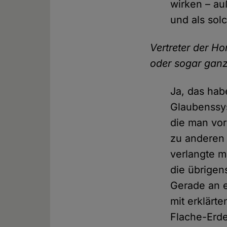
wirken – au
und als sol
Vertreter der H
oder sogar gan
Ja, das hab
Glaubenssys
die man vo
zu anderen 
verlangte m
die übrigen
Gerade an e
mit erklärt
Flache-Erde