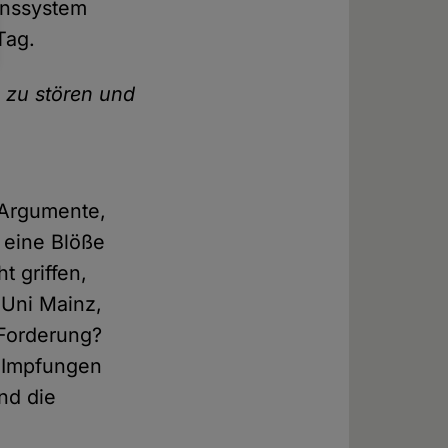
enssystem
Tag.
 zu stören und
 Argumente,
 eine Blöße
 griffen,
 Uni Mainz,
 Forderung?
r Impfungen
nd die