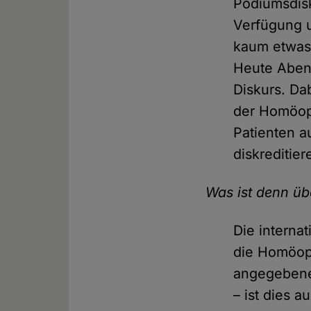
Podiumsdisk
Verfügung 
kaum etwas 
Heute Abend
Diskurs. Da
der Homöopa
Patienten a
diskreditier
Was ist denn ü
Die interna
die Homöopa
angegebene
– ist dies a