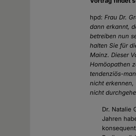
Vortrag findet s
hpd:
Frau Dr. G
dann erkannt, d
betreiben nun s
halten Sie für d
Mainz. Dieser V
Homöopathen zei
tendenziös-mani
nicht erkennen,
nicht durchgehe
Dr. Natalie
Jahren hab
konsequent 