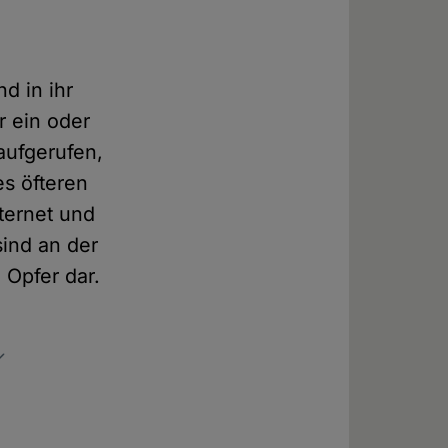
d in ihr
r ein oder
aufgerufen,
es öfteren
ternet und
ind an der
 Opfer dar.