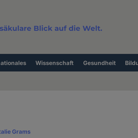
säkulare Blick auf die Welt.
extsuche
nationales
Wissenschaft
Gesundheit
Bild
talie Grams