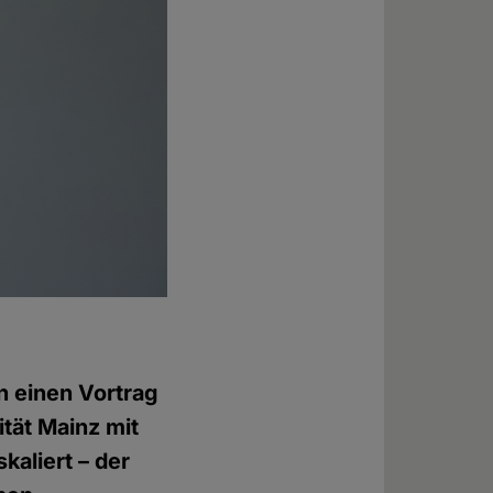
n einen Vortrag
tät Mainz mit
kaliert – der