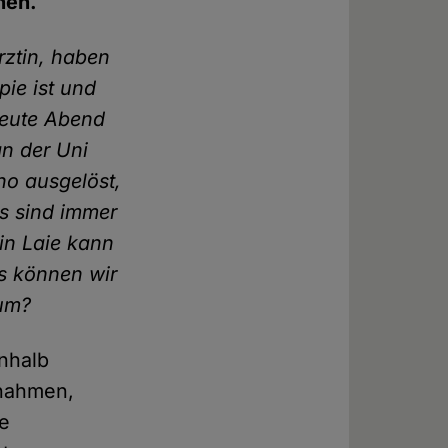
hen.
rztin, haben
pie ist und
Heute Abend
an der Uni
ho ausgelöst,
s sind immer
in Laie kann
s können wir
 um?
inhalb
snahmen,
se