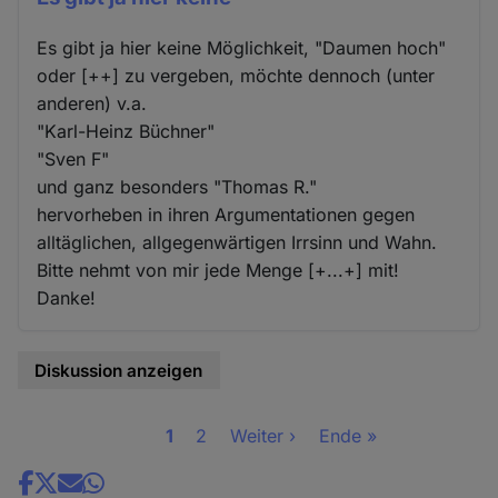
Es gibt ja hier keine Möglichkeit, "Daumen hoch"
oder [++] zu vergeben, möchte dennoch (unter
anderen) v.a.
"Karl-Heinz Büchner"
"Sven F"
und ganz besonders "Thomas R."
hervorheben in ihren Argumentationen gegen
alltäglichen, allgegenwärtigen Irrsinn und Wahn.
Bitte nehmt von mir jede Menge [+...+] mit!
Danke!
Diskussion anzeigen
Seite
1
Seite
2
Nächste
Weiter ›
Letzte
Ende »
Seitennummerierung
Seite
Seite