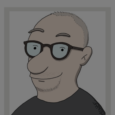
Share
news