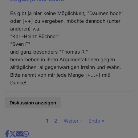
Es gibt ja hier keine Möglichkeit, "Daumen hoch"
oder [++] zu vergeben, möchte dennoch (unter
anderen) v.a.
"Karl-Heinz Büchner"
"Sven F"
und ganz besonders "Thomas R."
hervorheben in ihren Argumentationen gegen
alltäglichen, allgegenwärtigen Irrsinn und Wahn.
Bitte nehmt von mir jede Menge [+...+] mit!
Danke!
Diskussion anzeigen
Seite
1
Seite
2
Nächste
Weiter ›
Letzte
Ende »
Seitennummerierung
Seite
Seite