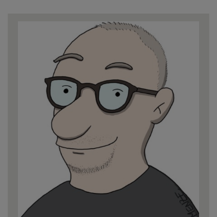
Share
news