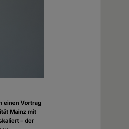
n einen Vortrag
tät Mainz mit
kaliert – der