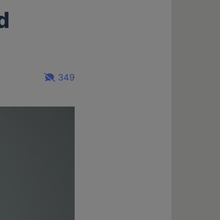
d
349