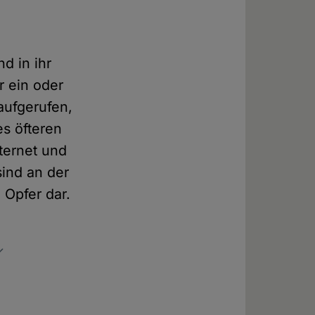
d in ihr
r ein oder
aufgerufen,
es öfteren
ternet und
ind an der
 Opfer dar.