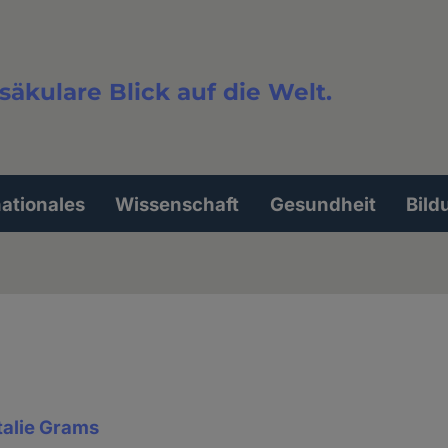
säkulare Blick auf die Welt.
extsuche
nationales
Wissenschaft
Gesundheit
Bild
talie Grams