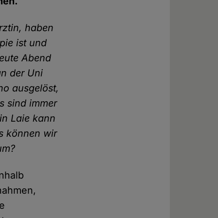
hen.
rztin, haben
pie ist und
Heute Abend
an der Uni
ho ausgelöst,
s sind immer
in Laie kann
s können wir
 um?
inhalb
snahmen,
se