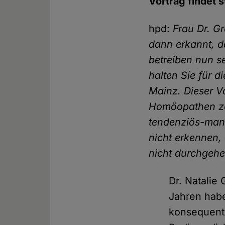
Vortrag findet s
hpd:
Frau Dr. G
dann erkannt, d
betreiben nun s
halten Sie für d
Mainz. Dieser V
Homöopathen zei
tendenziös-mani
nicht erkennen,
nicht durchgehe
Dr. Natalie
Jahren hab
konsequent 