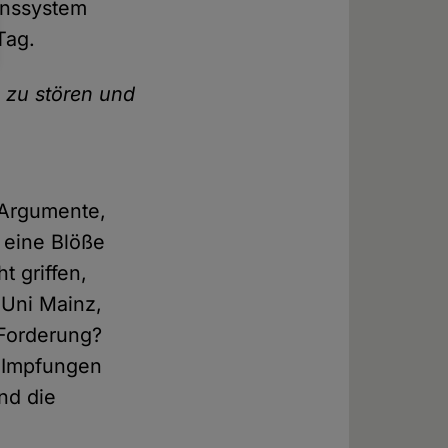
enssystem
Tag.
 zu stören und
 Argumente,
 eine Blöße
 griffen,
 Uni Mainz,
 Forderung?
r Impfungen
nd die