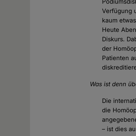
Podiumsdisk
Verfügung 
kaum etwas 
Heute Abend
Diskurs. Da
der Homöopa
Patienten a
diskreditier
Was ist denn ü
Die interna
die Homöopa
angegebene
– ist dies a