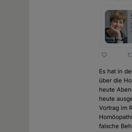
Es hat in d
über die Ho
heute Abend
heute ausge
Vortrag im 
Homöopathie
falsche Beh