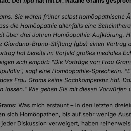
tatt. Der
hpd
hat mit Dr. Natalie Grams gesproc
rams, Sie waren früher selbst homöopathische Ä
ass die Homöopathie allenfalls eine Scheinthera
eit über drei Jahren Homöopathie-Aufklärung. 
ie Giordano-Bruno-Stiftung (gbs) einen Vortrag 
ortrag hat bereits im Vorfeld großes mediales Ec
gen sich empört: "Die Vorträge von Frau Gram
pulativ", sagt eine Homöopathie-Sprecherin. "E
 dass Frau Grams keine Sachkompetenz hat. Da
n lassen." Wie gehen Sie mit diesen Vorwürfen
 Grams: Was mich erstaunt – in den letzten dreie
en sich Homöopathen, bis auf sehr wenige Au
jeder Diskussion verweigert, haben reihenwei