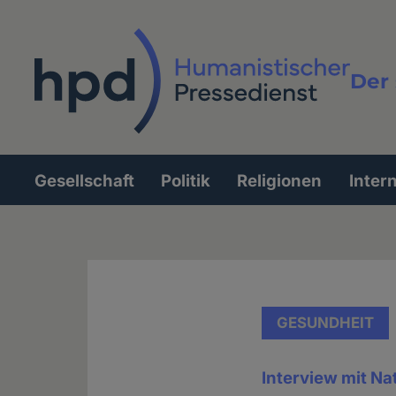
Direkt
zum
Inhalt
Der 
Vollt
Gesellschaft
Politik
Religionen
Inter
Hauptnavigation
GESUNDHEIT
Interview mit Na