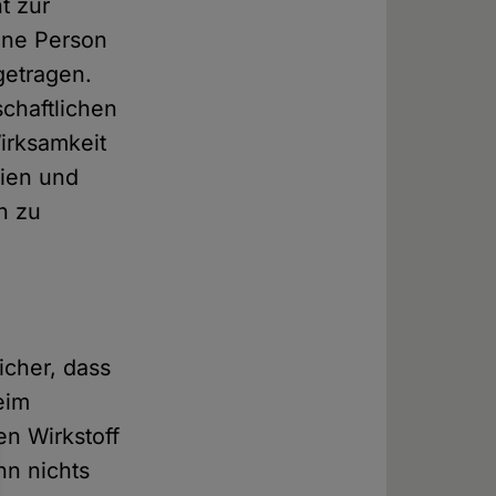
t zur
ine Person
getragen.
chaftlichen
irksamkeit
aien und
n zu
icher, dass
eim
n Wirkstoff
nn nichts