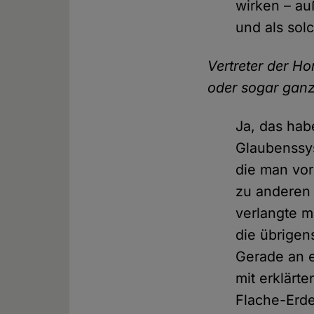
wirken – au
und als sol
Vertreter der H
oder sogar gan
Ja, das hab
Glaubenssys
die man vo
zu anderen 
verlangte m
die übrigen
Gerade an e
mit erklärt
Flache-Erde