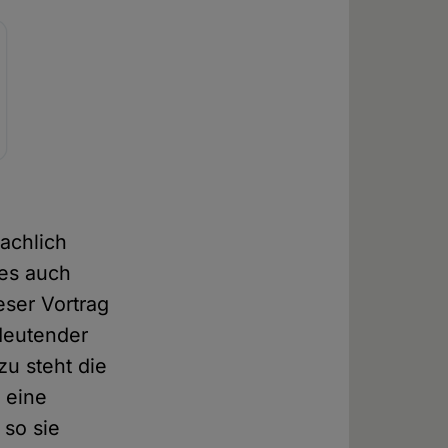
achlich
ies auch
eser Vortrag
edeutender
u steht die
 eine
 so sie