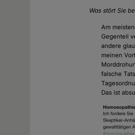
Was stört Sie b
Am meisten 
Gegenteil v
andere gla
meinen Vort
Morddrohun
falsche Tat
Tagesordnun
Das ist abs