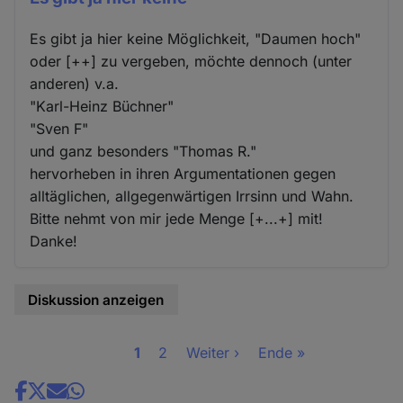
Es gibt ja hier keine Möglichkeit, "Daumen hoch"
oder [++] zu vergeben, möchte dennoch (unter
anderen) v.a.
"Karl-Heinz Büchner"
"Sven F"
und ganz besonders "Thomas R."
hervorheben in ihren Argumentationen gegen
alltäglichen, allgegenwärtigen Irrsinn und Wahn.
Bitte nehmt von mir jede Menge [+...+] mit!
Danke!
Diskussion anzeigen
Seite
1
Seite
2
Nächste
Weiter ›
Letzte
Ende »
Seitennummerierung
Seite
Seite