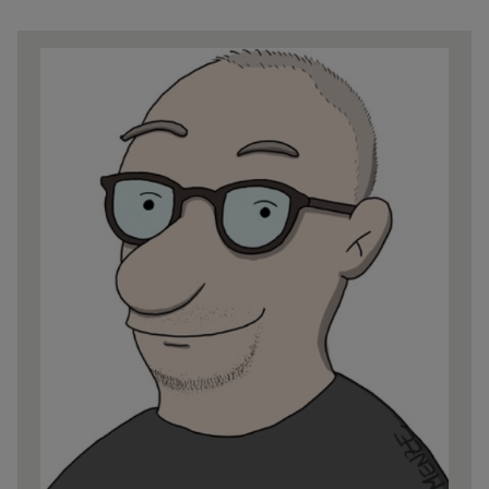
Share
news