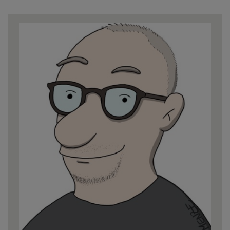
Share
news