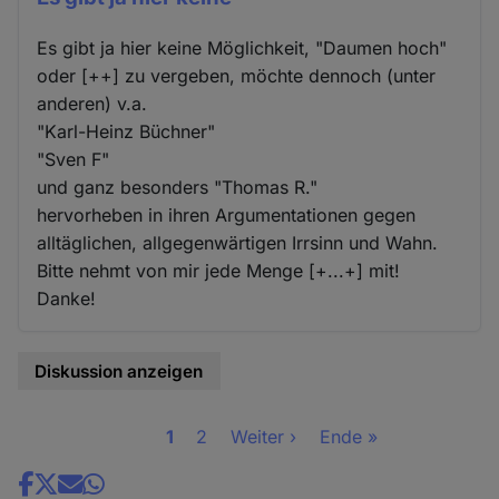
Es gibt ja hier keine Möglichkeit, "Daumen hoch"
oder [++] zu vergeben, möchte dennoch (unter
anderen) v.a.
"Karl-Heinz Büchner"
"Sven F"
und ganz besonders "Thomas R."
hervorheben in ihren Argumentationen gegen
alltäglichen, allgegenwärtigen Irrsinn und Wahn.
Bitte nehmt von mir jede Menge [+...+] mit!
Danke!
Diskussion anzeigen
Seite
1
Seite
2
Nächste
Weiter ›
Letzte
Ende »
Seitennummerierung
Seite
Seite