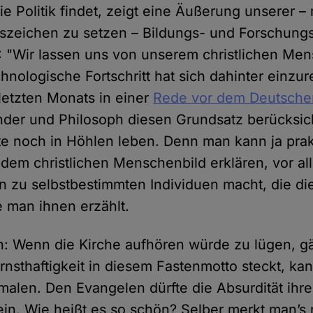
e Politik findet, zeigt eine Äußerung unserer – 
szeichen zu setzen – Bildungs- und Forschungs
: "Wir lassen uns von unserem christlichen Me
chnologische Fortschritt hat sich dahinter einzur
 letzten Monats in einer
Rede vor dem Deutsche
nder und Philosoph diesen Grundsatz berücksich
e noch in Höhlen leben. Denn man kann ja prakt
 dem christlichen Menschenbild erklären, vor a
 zu selbstbestimmten Individuen macht, die di
e man ihnen erzählt.
ch: Wenn die Kirche aufhören würde zu lügen, gä
rnsthaftigkeit in diesem Fastenmotto steckt, kan
smalen. Den Evangelen dürfte die Absurdität ihr
ein. Wie heißt es so schön? Selber merkt man’s 