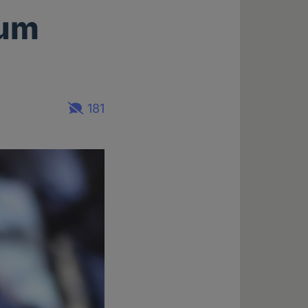
zum
181