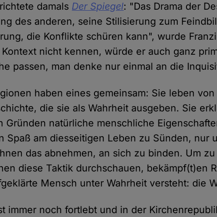
erichtete damals
Der Spiegel
: "Das Drama der Des
ung des anderen, seine Stilisierung zum Feindbil
ung, die Konflikte schüren kann", wurde Franzis
ontext nicht kennen, würde er auch ganz prim
che passen, man denke nur einmal an die Inquisi
igionen haben eines gemeinsam: Sie leben von 
hichte, die sie als Wahrheit ausgeben. Sie erk
n Gründen natürliche menschliche Eigenschaft
n Spaß am diesseitigen Leben zu Sünden, nur 
ihnen das abnehmen, an sich zu binden. Um zu 
hen diese Taktik durchschauen, bekämpf(t)en Re
fgeklärte Mensch unter Wahrheit versteht: die W
st immer noch fortlebt und in der Kirchenrepubl