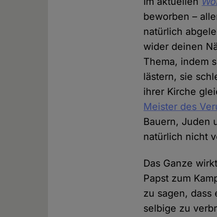
Im aktuellen
Wo
beworben – alle
natürlich abgele
wider deinen Nä
Thema, indem si
lästern, sie sc
ihrer Kirche gl
Meister des Ve
Bauern, Juden 
natürlich nicht 
Das Ganze wirkt 
Papst zum Kampf
zu sagen, dass 
selbige zu verbr