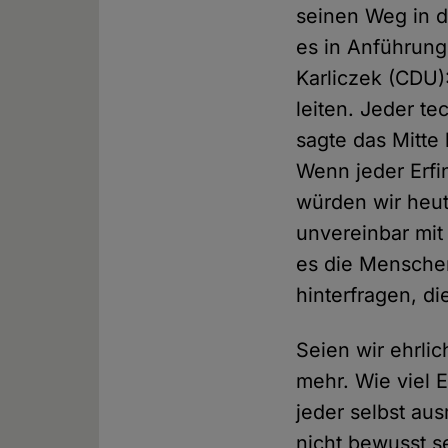
seinen Weg in di
es in Anführung
Karliczek (CDU)
leiten. Jeder te
sagte das Mitte
Wenn jeder Erfi
würden wir heut
unvereinbar mit
es die Menschen
hinterfragen, di
Seien wir ehrli
mehr. Wie viel E
jeder selbst au
nicht bewusst s