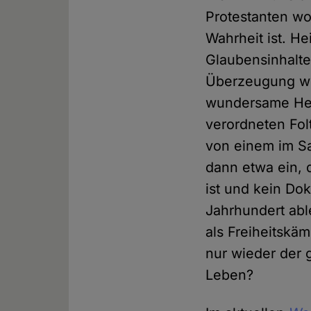
Protestanten wo
Wahrheit ist. He
Glaubensinhalte
Überzeugung wei
wundersame Hei
verordneten Fol
von einem im Sa
dann etwa ein, 
ist und kein D
Jahrhundert able
als Freiheitskä
nur wieder der 
Leben?