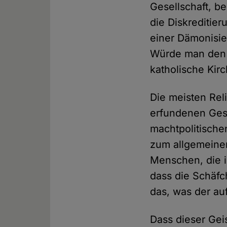
Gesellschaft, b
die Diskreditier
einer Dämonisier
Würde man den K
katholische Kir
Die meisten Rel
erfundenen Gesc
machtpolitische
zum allgemeine
Menschen, die 
dass die Schäfc
das, was der au
Dass dieser Gei