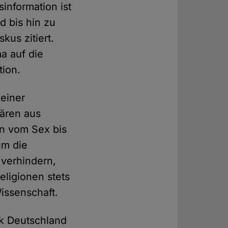
information ist
d bis hin zu
kus zitiert.
a auf die
tion.
einer
lären aus
en vom Sex bis
um die
verhindern,
ligionen stets
issenschaft.
ik Deutschland