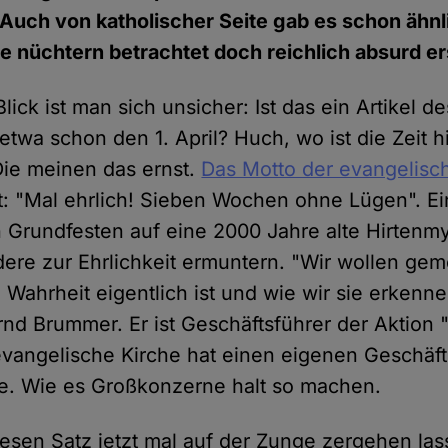
Auch von katholischer Seite gab es schon ähnl
e nüchtern betrachtet doch reichlich absurd e
lick ist man sich unsicher: Ist das ein Artikel d
etwa schon den 1. April? Huch, wo ist die Zeit 
 Die meinen das ernst.
Das Motto der evangelisc
t: "Mal ehrlich! Sieben Wochen ohne Lügen". Ein
n Grundfesten auf eine 2000 Jahre alte Hirtenm
andere zur Ehrlichkeit ermuntern. "Wir wollen g
Wahrheit eigentlich ist und wie wir sie erkenne
nd Brummer. Er ist Geschäftsführer der Aktion
 evangelische Kirche hat einen eigenen Geschäfts
. Wie es Großkonzerne halt so machen.
esen Satz jetzt mal auf der Zunge zergehen las