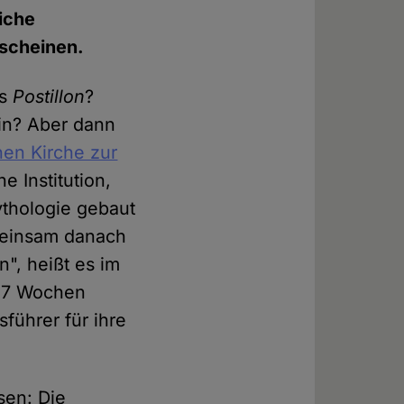
iche
rscheinen.
es
Postillon
?
hin? Aber dann
hen Kirche zur
e Institution,
ythologie gebaut
emeinsam danach
n", heißt es im
 "7 Wochen
führer für ihre
sen: Die