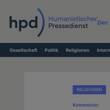
Direkt
zum
Inhalt
Der 
Vollt
Gesellschaft
Politik
Religionen
Inter
Hauptnavigation
RELIGIONEN
Kommentar