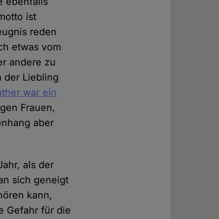
 ebenfalls
otto ist
Zeugnis reden
ich etwas vom
er andere zu
 der Liebling
uther war ein
gegen Frauen,
enhang aber
ahr, als der
an sich geneigt
hören kann,
e Gefahr für die