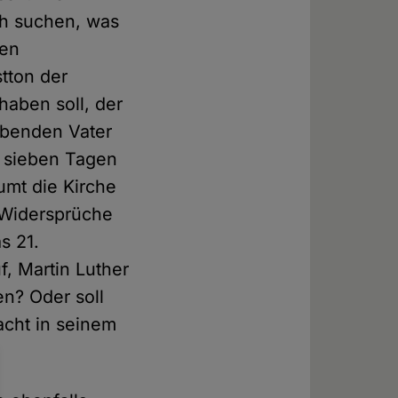
ch suchen, was
nen
tton der
aben soll, der
ebenden Vater
n sieben Tagen
umt die Kirche
r Widersprüche
s 21.
f, Martin Luther
en? Oder soll
acht in seinem