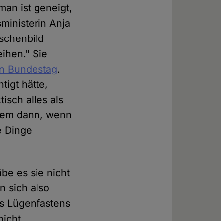
man ist geneigt,
ministerin Anja
nschenbild
eihen." Sie
n Bundestag
.
tigt hätte,
isch alles als
llem dann, wenn
e Dinge
be es sie nicht
n sich also
es Lügenfastens
nicht.