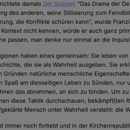
erichtete damals
Der Spiegel
: "Das Drama der Des
ung des anderen, seine Stilisierung zum Feindbil
ung, die Konflikte schüren kann", wurde Franzis
ontext nicht kennen, würde er auch ganz prim
che passen, man denke nur einmal an die Inquisi
igionen haben eines gemeinsam: Sie leben von 
hichte, die sie als Wahrheit ausgeben. Sie erk
n Gründen natürliche menschliche Eigenschaft
n Spaß am diesseitigen Leben zu Sünden, nur 
ihnen das abnehmen, an sich zu binden. Um zu 
hen diese Taktik durchschauen, bekämpf(t)en Re
fgeklärte Mensch unter Wahrheit versteht: die W
st immer noch fortlebt und in der Kirchenrepubl