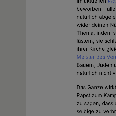
Im aktuellen
Wo
beworben – alle
natürlich abgele
wider deinen Nä
Thema, indem si
lästern, sie sc
ihrer Kirche gl
Meister des Ve
Bauern, Juden 
natürlich nicht 
Das Ganze wirkt 
Papst zum Kampf
zu sagen, dass 
selbige zu verbr