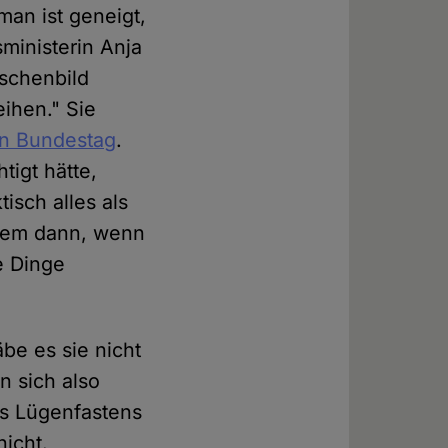
man ist geneigt,
ministerin Anja
nschenbild
eihen." Sie
n Bundestag
.
tigt hätte,
isch alles als
llem dann, wenn
e Dinge
be es sie nicht
n sich also
es Lügenfastens
nicht.