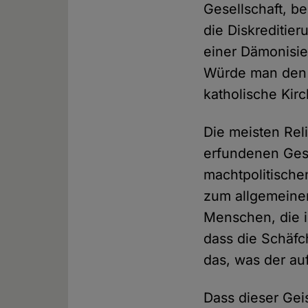
Gesellschaft, b
die Diskreditier
einer Dämonisier
Würde man den K
katholische Kir
Die meisten Rel
erfundenen Gesc
machtpolitische
zum allgemeine
Menschen, die 
dass die Schäfc
das, was der au
Dass dieser Gei