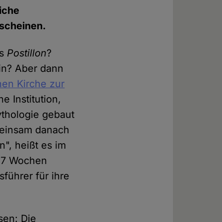
iche
rscheinen.
es
Postillon
?
hin? Aber dann
hen Kirche zur
e Institution,
ythologie gebaut
emeinsam danach
n", heißt es im
 "7 Wochen
führer für ihre
sen: Die