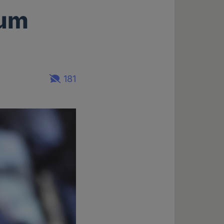
zum
181