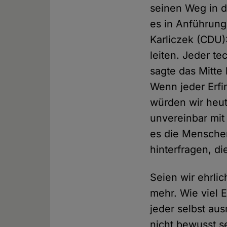
seinen Weg in di
es in Anführung
Karliczek (CDU)
leiten. Jeder te
sagte das Mitte
Wenn jeder Erfi
würden wir heut
unvereinbar mit
es die Menschen
hinterfragen, di
Seien wir ehrli
mehr. Wie viel E
jeder selbst au
nicht bewusst s