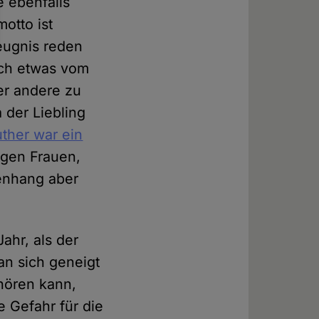
 ebenfalls
otto ist
Zeugnis reden
ich etwas vom
er andere zu
 der Liebling
uther war ein
gegen Frauen,
enhang aber
ahr, als der
an sich geneigt
hören kann,
e Gefahr für die