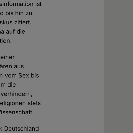
information ist
d bis hin zu
kus zitiert.
a auf die
tion.
einer
lären aus
en vom Sex bis
um die
verhindern,
ligionen stets
issenschaft.
ik Deutschland