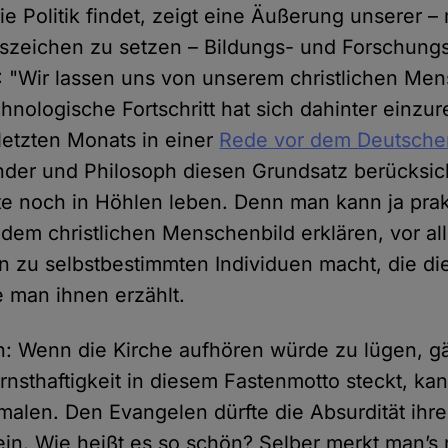
e Politik findet, zeigt eine Äußerung unserer – 
szeichen zu setzen – Bildungs- und Forschungs
: "Wir lassen uns von unserem christlichen Me
chnologische Fortschritt hat sich dahinter einzur
 letzten Monats in einer
Rede vor dem Deutsche
nder und Philosoph diesen Grundsatz berücksich
e noch in Höhlen leben. Denn man kann ja prakt
 dem christlichen Menschenbild erklären, vor a
 zu selbstbestimmten Individuen macht, die di
e man ihnen erzählt.
ch: Wenn die Kirche aufhören würde zu lügen, gä
rnsthaftigkeit in diesem Fastenmotto steckt, kan
smalen. Den Evangelen dürfte die Absurdität ihr
ein. Wie heißt es so schön? Selber merkt man’s 