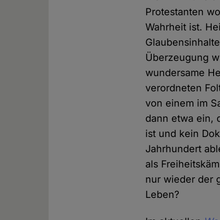
Protestanten wo
Wahrheit ist. He
Glaubensinhalte
Überzeugung wei
wundersame Hei
verordneten Fol
von einem im Sa
dann etwa ein, 
ist und kein D
Jahrhundert able
als Freiheitskä
nur wieder der 
Leben?