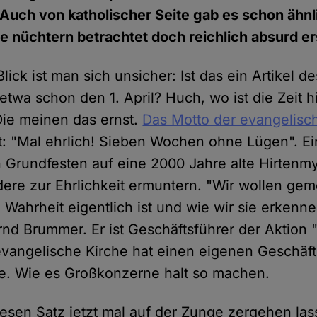
Auch von katholischer Seite gab es schon ähnl
e nüchtern betrachtet doch reichlich absurd e
lick ist man sich unsicher: Ist das ein Artikel d
etwa schon den 1. April? Huch, wo ist die Zeit 
 Die meinen das ernst.
Das Motto der evangelisc
t: "Mal ehrlich! Sieben Wochen ohne Lügen". Ein
n Grundfesten auf eine 2000 Jahre alte Hirtenm
andere zur Ehrlichkeit ermuntern. "Wir wollen g
Wahrheit eigentlich ist und wie wir sie erkenne
nd Brummer. Er ist Geschäftsführer der Aktion
 evangelische Kirche hat einen eigenen Geschäfts
. Wie es Großkonzerne halt so machen.
esen Satz jetzt mal auf der Zunge zergehen las