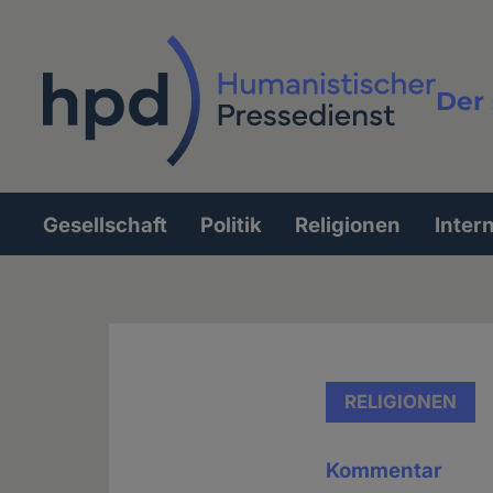
Direkt
zum
Inhalt
Der 
Vollt
Gesellschaft
Politik
Religionen
Inter
Hauptnavigation
RELIGIONEN
Kommentar