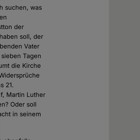
ch suchen, was
nen
tton der
aben soll, der
ebenden Vater
n sieben Tagen
umt die Kirche
r Widersprüche
s 21.
f, Martin Luther
en? Oder soll
acht in seinem