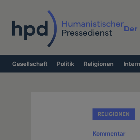
Direkt
zum
Inhalt
Der 
Vollt
Gesellschaft
Politik
Religionen
Inter
Hauptnavigation
RELIGIONEN
Kommentar