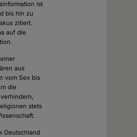
information ist
d bis hin zu
kus zitiert.
a auf die
tion.
einer
lären aus
en vom Sex bis
um die
verhindern,
ligionen stets
issenschaft.
ik Deutschland