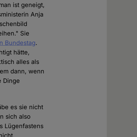
man ist geneigt,
ministerin Anja
nschenbild
eihen." Sie
n Bundestag
.
tigt hätte,
isch alles als
llem dann, wenn
e Dinge
be es sie nicht
n sich also
es Lügenfastens
nicht.