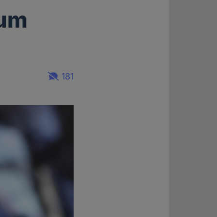
zum
181