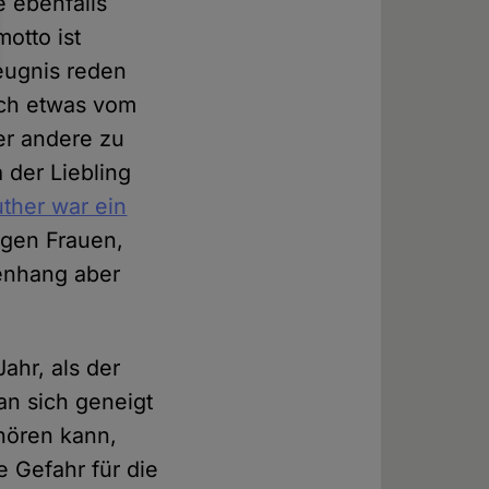
 ebenfalls
otto ist
Zeugnis reden
ich etwas vom
er andere zu
 der Liebling
uther war ein
gegen Frauen,
enhang aber
ahr, als der
an sich geneigt
hören kann,
e Gefahr für die