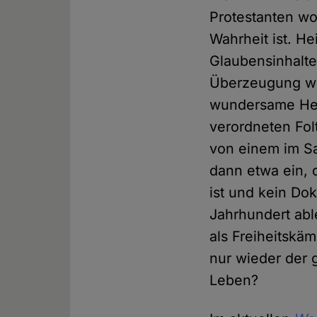
Protestanten wo
Wahrheit ist. He
Glaubensinhalte
Überzeugung wei
wundersame Hei
verordneten Fol
von einem im Sa
dann etwa ein, 
ist und kein D
Jahrhundert able
als Freiheitskä
nur wieder der 
Leben?