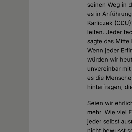
seinen Weg in di
es in Anführung
Karliczek (CDU)
leiten. Jeder te
sagte das Mitte
Wenn jeder Erfi
würden wir heut
unvereinbar mit
es die Menschen
hinterfragen, di
Seien wir ehrli
mehr. Wie viel E
jeder selbst au
nicht bewusst s