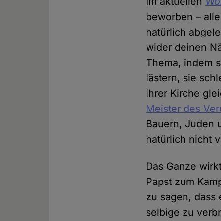
Im aktuellen
Wo
beworben – alle
natürlich abgele
wider deinen Nä
Thema, indem si
lästern, sie sc
ihrer Kirche gl
Meister des Ve
Bauern, Juden 
natürlich nicht 
Das Ganze wirkt 
Papst zum Kampf
zu sagen, dass 
selbige zu verbr