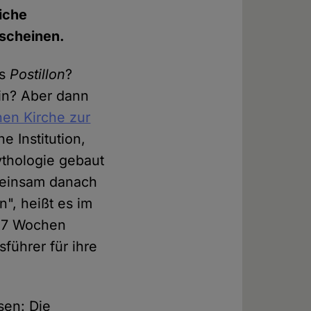
iche
rscheinen.
es
Postillon
?
hin? Aber dann
hen Kirche zur
e Institution,
ythologie gebaut
emeinsam danach
n", heißt es im
 "7 Wochen
führer für ihre
sen: Die