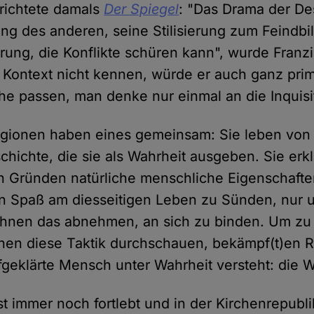
erichtete damals
Der Spiegel
: "Das Drama der Des
ung des anderen, seine Stilisierung zum Feindbil
ung, die Konflikte schüren kann", wurde Franzis
ontext nicht kennen, würde er auch ganz prim
che passen, man denke nur einmal an die Inquisi
igionen haben eines gemeinsam: Sie leben von 
hichte, die sie als Wahrheit ausgeben. Sie erk
n Gründen natürliche menschliche Eigenschaft
n Spaß am diesseitigen Leben zu Sünden, nur 
ihnen das abnehmen, an sich zu binden. Um zu 
hen diese Taktik durchschauen, bekämpf(t)en Re
fgeklärte Mensch unter Wahrheit versteht: die W
st immer noch fortlebt und in der Kirchenrepubl