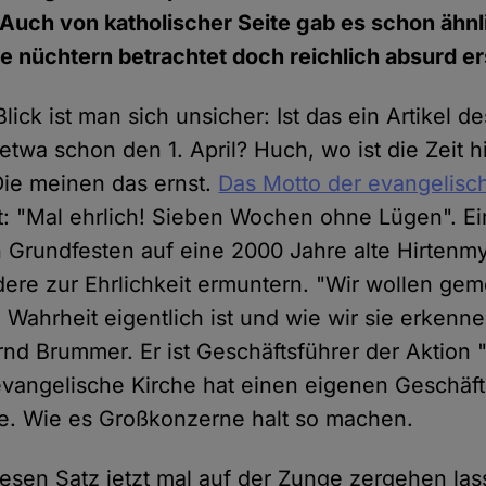
Auch von katholischer Seite gab es schon ähnl
e nüchtern betrachtet doch reichlich absurd e
lick ist man sich unsicher: Ist das ein Artikel d
etwa schon den 1. April? Huch, wo ist die Zeit 
 Die meinen das ernst.
Das Motto der evangelisc
t: "Mal ehrlich! Sieben Wochen ohne Lügen". Ein
n Grundfesten auf eine 2000 Jahre alte Hirtenm
andere zur Ehrlichkeit ermuntern. "Wir wollen g
Wahrheit eigentlich ist und wie wir sie erkenne
nd Brummer. Er ist Geschäftsführer der Aktion
 evangelische Kirche hat einen eigenen Geschäfts
. Wie es Großkonzerne halt so machen.
esen Satz jetzt mal auf der Zunge zergehen las