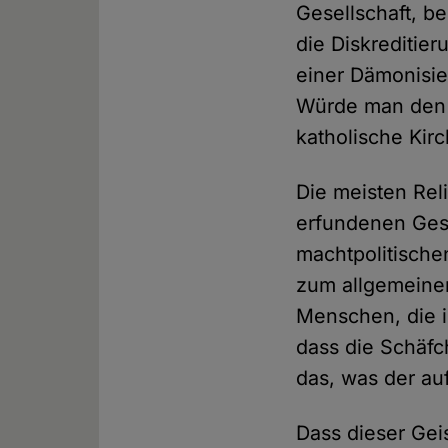
Gesellschaft, b
die Diskreditier
einer Dämonisier
Würde man den K
katholische Kir
Die meisten Rel
erfundenen Gesc
machtpolitische
zum allgemeine
Menschen, die 
dass die Schäfc
das, was der au
Dass dieser Gei