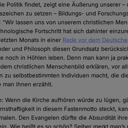
e Politik findet, zeigt eine Äußerung unserer – 
szeichen zu setzen – Bildungs- und Forschungs
: "Wir lassen uns von unserem christlichen Me
chnologische Fortschritt hat sich dahinter einzur
 letzten Monats in einer
Rede vor dem Deutsche
nder und Philosoph diesen Grundsatz berücksich
e noch in Höhlen leben. Denn man kann ja prakt
 dem christlichen Menschenbild erklären, vor a
 zu selbstbestimmten Individuen macht, die di
e man ihnen erzählt.
ch: Wenn die Kirche aufhören würde zu lügen, gä
rnsthaftigkeit in diesem Fastenmotto steckt, kan
smalen. Den Evangelen dürfte die Absurdität ihr
ein. Wie heißt es so schön? Selber merkt man’s 