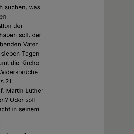
ch suchen, was
nen
tton der
aben soll, der
ebenden Vater
n sieben Tagen
umt die Kirche
r Widersprüche
s 21.
f, Martin Luther
en? Oder soll
acht in seinem