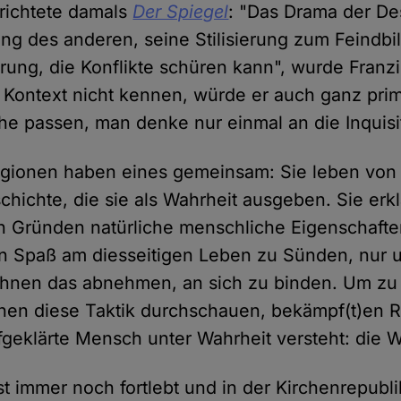
erichtete damals
Der Spiegel
: "Das Drama der Des
ung des anderen, seine Stilisierung zum Feindbil
ung, die Konflikte schüren kann", wurde Franzis
ontext nicht kennen, würde er auch ganz prim
che passen, man denke nur einmal an die Inquisi
igionen haben eines gemeinsam: Sie leben von 
hichte, die sie als Wahrheit ausgeben. Sie erk
n Gründen natürliche menschliche Eigenschaft
n Spaß am diesseitigen Leben zu Sünden, nur 
ihnen das abnehmen, an sich zu binden. Um zu 
hen diese Taktik durchschauen, bekämpf(t)en Re
fgeklärte Mensch unter Wahrheit versteht: die W
st immer noch fortlebt und in der Kirchenrepubl