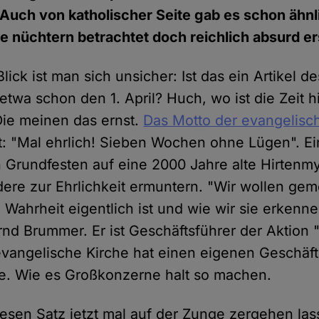
Auch von katholischer Seite gab es schon ähnl
e nüchtern betrachtet doch reichlich absurd e
lick ist man sich unsicher: Ist das ein Artikel d
etwa schon den 1. April? Huch, wo ist die Zeit 
 Die meinen das ernst.
Das Motto der evangelisc
t: "Mal ehrlich! Sieben Wochen ohne Lügen". Ein
n Grundfesten auf eine 2000 Jahre alte Hirtenm
andere zur Ehrlichkeit ermuntern. "Wir wollen g
Wahrheit eigentlich ist und wie wir sie erkenne
nd Brummer. Er ist Geschäftsführer der Aktion
 evangelische Kirche hat einen eigenen Geschäfts
. Wie es Großkonzerne halt so machen.
esen Satz jetzt mal auf der Zunge zergehen las