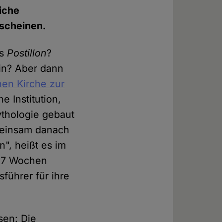
iche
rscheinen.
es
Postillon
?
hin? Aber dann
hen Kirche zur
e Institution,
ythologie gebaut
emeinsam danach
n", heißt es im
 "7 Wochen
führer für ihre
sen: Die