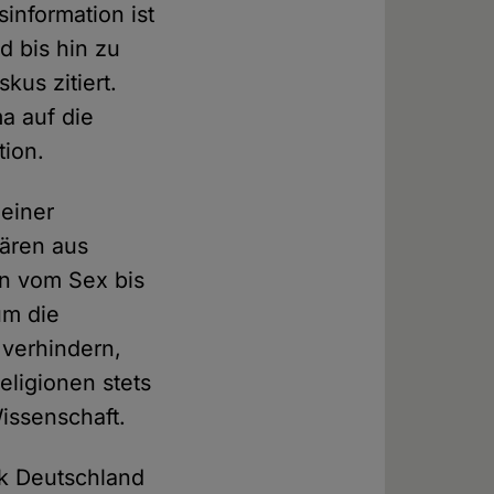
information ist
d bis hin zu
kus zitiert.
a auf die
tion.
einer
lären aus
en vom Sex bis
um die
verhindern,
ligionen stets
issenschaft.
ik Deutschland