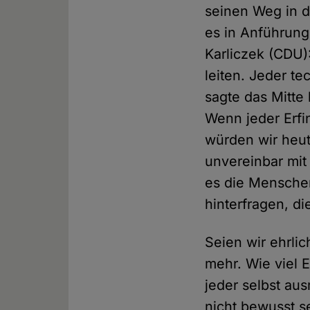
seinen Weg in di
es in Anführung
Karliczek (CDU)
leiten. Jeder te
sagte das Mitte
Wenn jeder Erfi
würden wir heut
unvereinbar mit
es die Menschen
hinterfragen, di
Seien wir ehrli
mehr. Wie viel E
jeder selbst au
nicht bewusst s