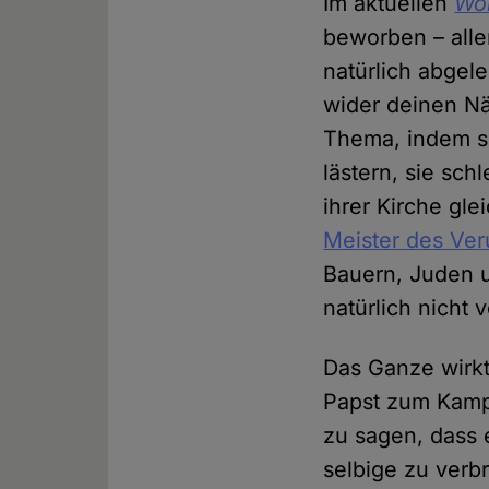
Im aktuellen
Wo
beworben – alle
natürlich abgele
wider deinen Nä
Thema, indem si
lästern, sie sc
ihrer Kirche gl
Meister des Ve
Bauern, Juden 
natürlich nicht 
Das Ganze wirkt 
Papst zum Kampf
zu sagen, dass 
selbige zu verbr