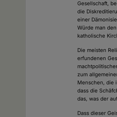
Gesellschaft, b
die Diskreditier
einer Dämonisier
Würde man den K
katholische Kir
Die meisten Rel
erfundenen Gesc
machtpolitische
zum allgemeine
Menschen, die 
dass die Schäfc
das, was der au
Dass dieser Gei