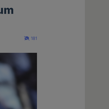
zum
181