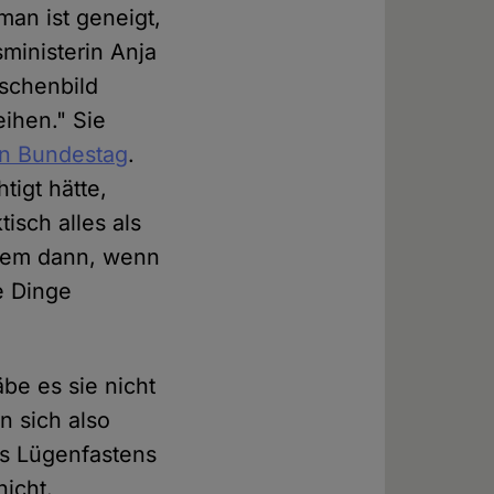
man ist geneigt,
ministerin Anja
nschenbild
eihen." Sie
n Bundestag
.
tigt hätte,
isch alles als
llem dann, wenn
e Dinge
be es sie nicht
n sich also
es Lügenfastens
nicht.