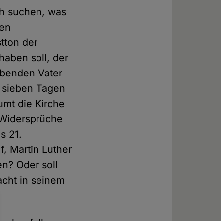
ch suchen, was
nen
tton der
aben soll, der
ebenden Vater
n sieben Tagen
umt die Kirche
r Widersprüche
s 21.
f, Martin Luther
en? Oder soll
acht in seinem