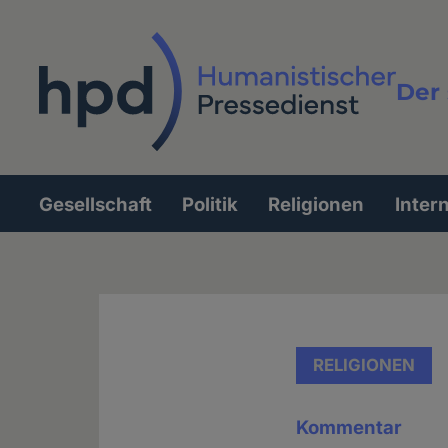
Direkt
zum
Inhalt
Der 
Vollt
Gesellschaft
Politik
Religionen
Inter
Hauptnavigation
RELIGIONEN
Kommentar