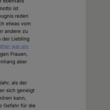
 ebenfalls
otto ist
Zeugnis reden
ich etwas vom
er andere zu
 der Liebling
uther war ein
gegen Frauen,
enhang aber
ahr, als der
an sich geneigt
hören kann,
e Gefahr für die