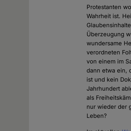
Protestanten wo
Wahrheit ist. He
Glaubensinhalte
Überzeugung wei
wundersame Hei
verordneten Fol
von einem im Sa
dann etwa ein, 
ist und kein D
Jahrhundert able
als Freiheitskä
nur wieder der 
Leben?