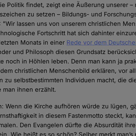
e Politik findet, zeigt eine Äußerung unserer – 
szeichen zu setzen – Bildungs- und Forschungs
: "Wir lassen uns von unserem christlichen Me
chnologische Fortschritt hat sich dahinter einzur
 letzten Monats in einer
Rede vor dem Deutsche
nder und Philosoph diesen Grundsatz berücksich
e noch in Höhlen leben. Denn man kann ja prakt
 dem christlichen Menschenbild erklären, vor a
 zu selbstbestimmten Individuen macht, die di
e man ihnen erzählt.
ch: Wenn die Kirche aufhören würde zu lügen, gä
rnsthaftigkeit in diesem Fastenmotto steckt, kan
smalen. Den Evangelen dürfte die Absurdität ihr
ein. Wie heißt es so schön? Selber merkt man’s 