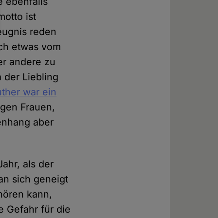
 ebenfalls
otto ist
Zeugnis reden
ich etwas vom
er andere zu
 der Liebling
uther war ein
gegen Frauen,
enhang aber
ahr, als der
an sich geneigt
hören kann,
e Gefahr für die