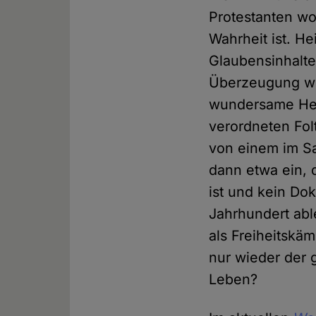
Protestanten wo
Wahrheit ist. He
Glaubensinhalte
Überzeugung wei
wundersame Hei
verordneten Fol
von einem im Sa
dann etwa ein, 
ist und kein D
Jahrhundert able
als Freiheitskä
nur wieder der 
Leben?