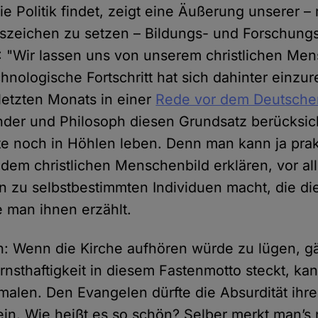
e Politik findet, zeigt eine Äußerung unserer – 
szeichen zu setzen – Bildungs- und Forschungs
: "Wir lassen uns von unserem christlichen Me
chnologische Fortschritt hat sich dahinter einzur
 letzten Monats in einer
Rede vor dem Deutsche
nder und Philosoph diesen Grundsatz berücksich
e noch in Höhlen leben. Denn man kann ja prakt
 dem christlichen Menschenbild erklären, vor a
 zu selbstbestimmten Individuen macht, die di
e man ihnen erzählt.
ch: Wenn die Kirche aufhören würde zu lügen, gä
rnsthaftigkeit in diesem Fastenmotto steckt, kan
smalen. Den Evangelen dürfte die Absurdität ihr
ein. Wie heißt es so schön? Selber merkt man’s 