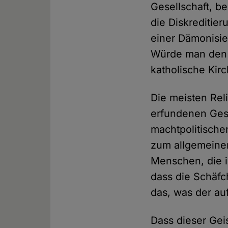
Gesellschaft, b
die Diskreditier
einer Dämonisier
Würde man den K
katholische Kir
Die meisten Rel
erfundenen Gesc
machtpolitische
zum allgemeine
Menschen, die 
dass die Schäfc
das, was der au
Dass dieser Gei