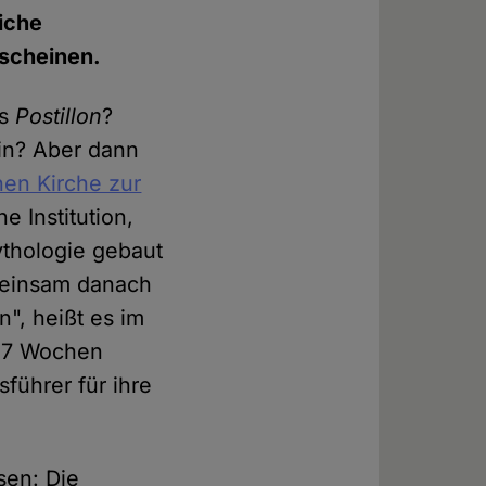
iche
rscheinen.
es
Postillon
?
hin? Aber dann
hen Kirche zur
e Institution,
ythologie gebaut
emeinsam danach
n", heißt es im
 "7 Wochen
führer für ihre
sen: Die