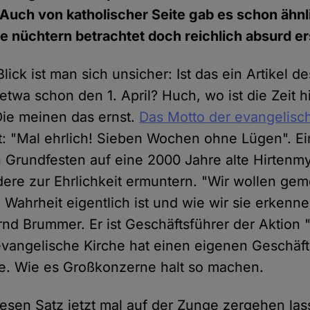
Auch von katholischer Seite gab es schon ähnl
e nüchtern betrachtet doch reichlich absurd e
lick ist man sich unsicher: Ist das ein Artikel d
etwa schon den 1. April? Huch, wo ist die Zeit 
 Die meinen das ernst.
Das Motto der evangelisc
t: "Mal ehrlich! Sieben Wochen ohne Lügen". Ein
n Grundfesten auf eine 2000 Jahre alte Hirtenm
andere zur Ehrlichkeit ermuntern. "Wir wollen g
Wahrheit eigentlich ist und wie wir sie erkenne
nd Brummer. Er ist Geschäftsführer der Aktion
 evangelische Kirche hat einen eigenen Geschäfts
. Wie es Großkonzerne halt so machen.
esen Satz jetzt mal auf der Zunge zergehen las