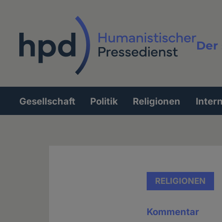
Direkt
zum
Inhalt
Der 
Vollt
Gesellschaft
Politik
Religionen
Inter
Hauptnavigation
RELIGIONEN
Kommentar