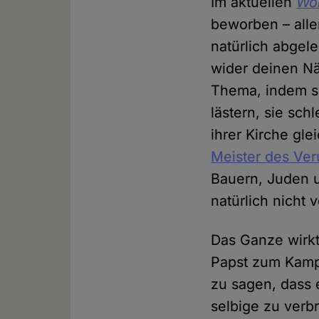
Im aktuellen
Wo
beworben – alle
natürlich abgele
wider deinen Nä
Thema, indem si
lästern, sie sc
ihrer Kirche gl
Meister des Ve
Bauern, Juden 
natürlich nicht 
Das Ganze wirkt 
Papst zum Kampf
zu sagen, dass 
selbige zu verbr