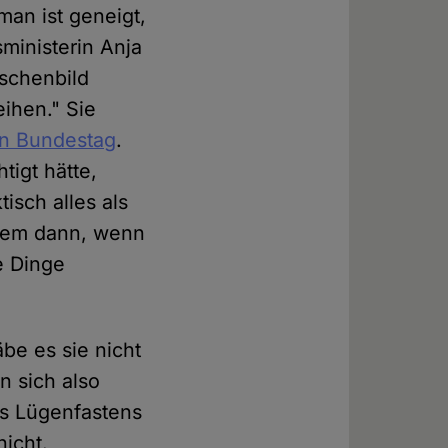
man ist geneigt,
ministerin Anja
nschenbild
eihen." Sie
n Bundestag
.
tigt hätte,
isch alles als
llem dann, wenn
e Dinge
be es sie nicht
n sich also
es Lügenfastens
nicht.