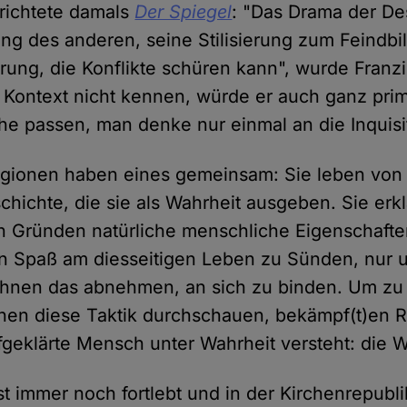
erichtete damals
Der Spiegel
: "Das Drama der Des
ung des anderen, seine Stilisierung zum Feindbil
ung, die Konflikte schüren kann", wurde Franzis
ontext nicht kennen, würde er auch ganz prim
che passen, man denke nur einmal an die Inquisi
igionen haben eines gemeinsam: Sie leben von 
hichte, die sie als Wahrheit ausgeben. Sie erk
n Gründen natürliche menschliche Eigenschaft
n Spaß am diesseitigen Leben zu Sünden, nur 
ihnen das abnehmen, an sich zu binden. Um zu 
hen diese Taktik durchschauen, bekämpf(t)en Re
fgeklärte Mensch unter Wahrheit versteht: die W
st immer noch fortlebt und in der Kirchenrepubl