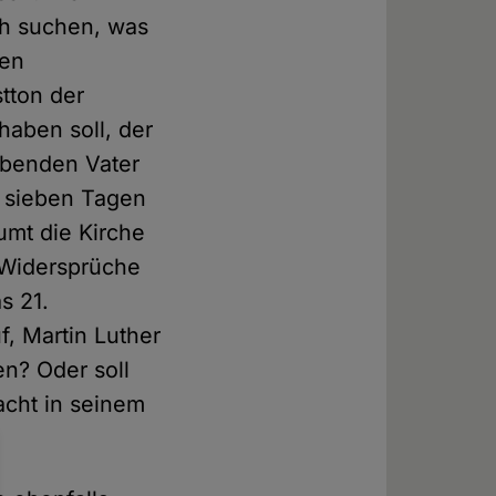
ch suchen, was
nen
tton der
aben soll, der
ebenden Vater
n sieben Tagen
umt die Kirche
r Widersprüche
s 21.
f, Martin Luther
en? Oder soll
acht in seinem