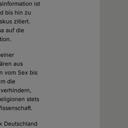
information ist
d bis hin zu
kus zitiert.
a auf die
tion.
einer
lären aus
en vom Sex bis
um die
verhindern,
ligionen stets
issenschaft.
ik Deutschland