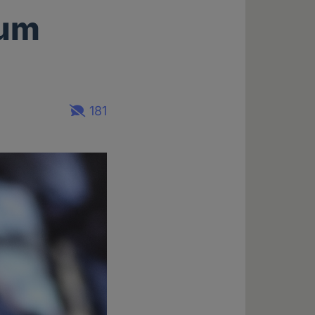
zum
181