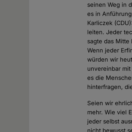
seinen Weg in di
es in Anführung
Karliczek (CDU)
leiten. Jeder te
sagte das Mitte
Wenn jeder Erfi
würden wir heut
unvereinbar mit
es die Menschen
hinterfragen, di
Seien wir ehrli
mehr. Wie viel E
jeder selbst au
nicht bewusst s