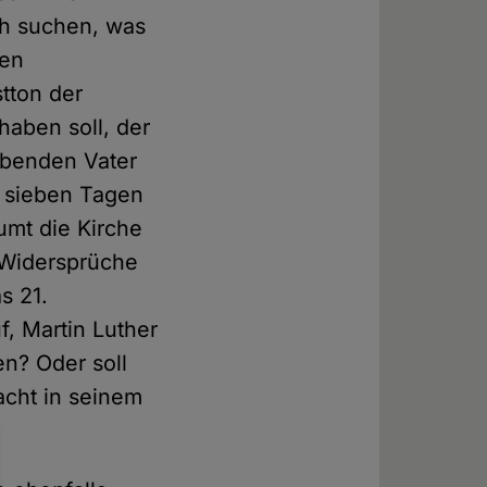
ch suchen, was
nen
tton der
aben soll, der
ebenden Vater
n sieben Tagen
umt die Kirche
r Widersprüche
s 21.
f, Martin Luther
en? Oder soll
acht in seinem