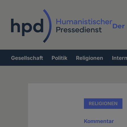
Direkt
zum
Inhalt
Der 
Vollt
Gesellschaft
Politik
Religionen
Inter
Hauptnavigation
RELIGIONEN
Kommentar