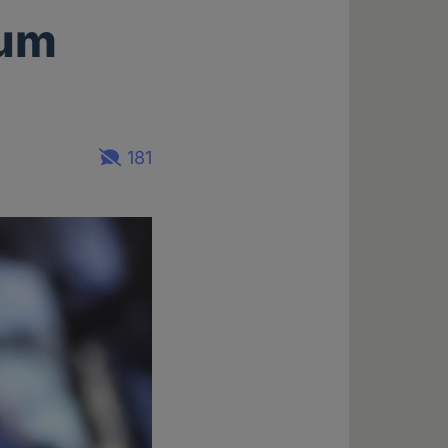
zum
181