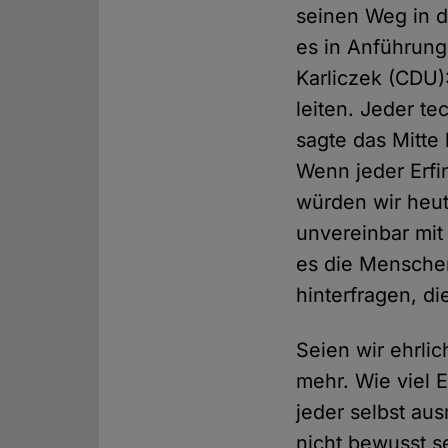
seinen Weg in di
es in Anführung
Karliczek (CDU)
leiten. Jeder te
sagte das Mitte
Wenn jeder Erfi
würden wir heut
unvereinbar mit
es die Menschen
hinterfragen, di
Seien wir ehrli
mehr. Wie viel E
jeder selbst au
nicht bewusst s