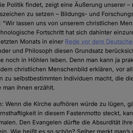
e Politik findet, zeigt eine Äußerung unserer – 
szeichen zu setzen – Bildungs- und Forschungs
: "Wir lassen uns von unserem christlichen Me
chnologische Fortschritt hat sich dahinter einzur
 letzten Monats in einer
Rede vor dem Deutsche
nder und Philosoph diesen Grundsatz berücksich
e noch in Höhlen leben. Denn man kann ja prakt
 dem christlichen Menschenbild erklären, vor a
 zu selbstbestimmten Individuen macht, die di
e man ihnen erzählt.
ch: Wenn die Kirche aufhören würde zu lügen, gä
rnsthaftigkeit in diesem Fastenmotto steckt, kan
smalen. Den Evangelen dürfte die Absurdität ihr
ein. Wie heißt es so schön? Selber merkt man’s 