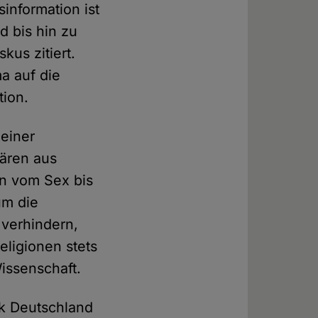
information ist
d bis hin zu
kus zitiert.
a auf die
tion.
einer
lären aus
en vom Sex bis
um die
verhindern,
ligionen stets
issenschaft.
ik Deutschland