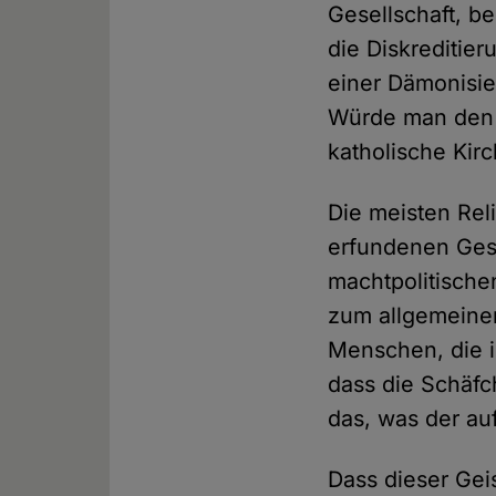
Gesellschaft, b
die Diskreditier
einer Dämonisier
Würde man den K
katholische Kir
Die meisten Rel
erfundenen Gesc
machtpolitische
zum allgemeine
Menschen, die 
dass die Schäfc
das, was der au
Dass dieser Gei