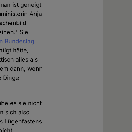
man ist geneigt,
ministerin Anja
nschenbild
eihen." Sie
n Bundestag
.
tigt hätte,
isch alles als
llem dann, wenn
e Dinge
be es sie nicht
n sich also
es Lügenfastens
nicht.