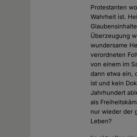
Protestanten wo
Wahrheit ist. He
Glaubensinhalte
Überzeugung wei
wundersame Hei
verordneten Fol
von einem im Sa
dann etwa ein, 
ist und kein D
Jahrhundert able
als Freiheitskä
nur wieder der 
Leben?