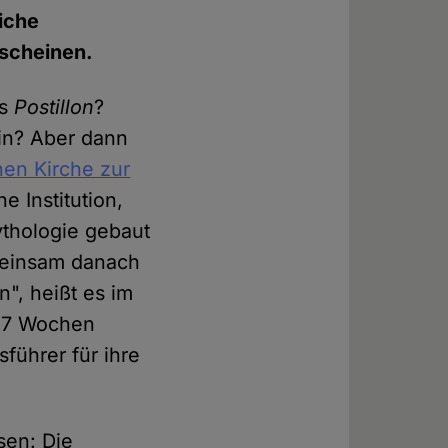
iche
rscheinen.
es
Postillon
?
hin? Aber dann
hen Kirche zur
e Institution,
ythologie gebaut
emeinsam danach
n", heißt es im
 "7 Wochen
führer für ihre
sen: Die