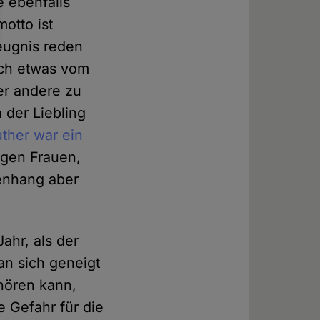
 ebenfalls
otto ist
Zeugnis reden
ich etwas vom
er andere zu
 der Liebling
uther war ein
gegen Frauen,
enhang aber
ahr, als der
an sich geneigt
hören kann,
e Gefahr für die