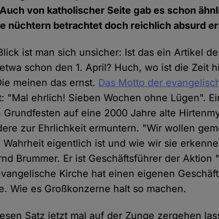
Auch von katholischer Seite gab es schon ähnl
e nüchtern betrachtet doch reichlich absurd e
lick ist man sich unsicher: Ist das ein Artikel d
etwa schon den 1. April? Huch, wo ist die Zeit 
 Die meinen das ernst.
Das Motto der evangelisc
t: "Mal ehrlich! Sieben Wochen ohne Lügen". Ein
n Grundfesten auf eine 2000 Jahre alte Hirtenm
andere zur Ehrlichkeit ermuntern. "Wir wollen g
Wahrheit eigentlich ist und wie wir sie erkenne
nd Brummer. Er ist Geschäftsführer der Aktion
 evangelische Kirche hat einen eigenen Geschäfts
. Wie es Großkonzerne halt so machen.
esen Satz jetzt mal auf der Zunge zergehen las