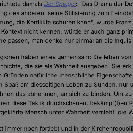
erichtete damals
Der Spiegel
: "Das Drama der Des
ung des anderen, seine Stilisierung zum Feindbil
ung, die Konflikte schüren kann", wurde Franzis
ontext nicht kennen, würde er auch ganz prim
che passen, man denke nur einmal an die Inquisi
igionen haben eines gemeinsam: Sie leben von 
hichte, die sie als Wahrheit ausgeben. Sie erk
n Gründen natürliche menschliche Eigenschaft
n Spaß am diesseitigen Leben zu Sünden, nur 
ihnen das abnehmen, an sich zu binden. Um zu 
hen diese Taktik durchschauen, bekämpf(t)en Re
fgeklärte Mensch unter Wahrheit versteht: die W
st immer noch fortlebt und in der Kirchenrepubl