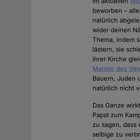
Im aktuellen
Wo
beworben – alle
natürlich abgele
wider deinen Nä
Thema, indem si
lästern, sie sc
ihrer Kirche gl
Meister des Ve
Bauern, Juden 
natürlich nicht 
Das Ganze wirkt 
Papst zum Kampf
zu sagen, dass 
selbige zu verbr