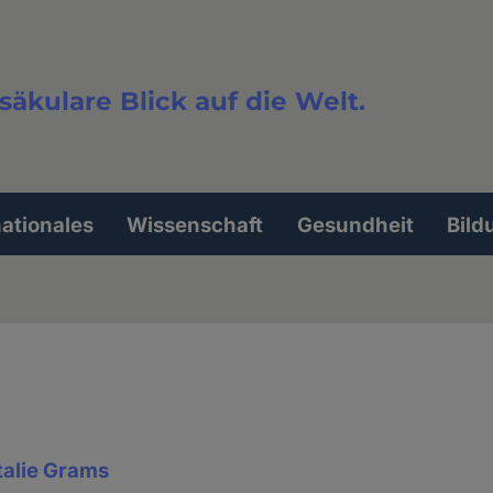
säkulare Blick auf die Welt.
extsuche
nationales
Wissenschaft
Gesundheit
Bild
talie Grams