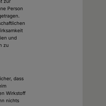
t zur
ine Person
getragen.
chaftlichen
irksamkeit
aien und
n zu
icher, dass
eim
n Wirkstoff
nn nichts