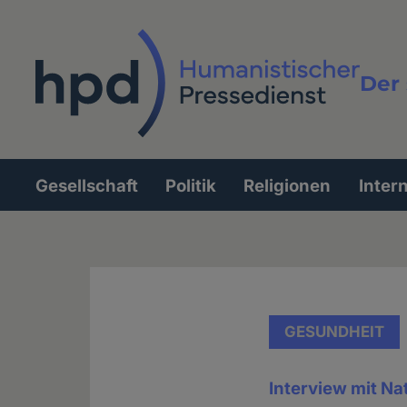
Direkt
zum
Inhalt
Der 
Vollt
Gesellschaft
Politik
Religionen
Inter
Hauptnavigation
GESUNDHEIT
Interview mit Na