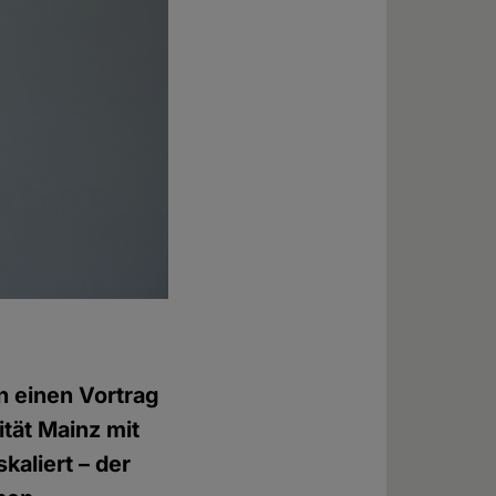
n einen Vortrag
tät Mainz mit
kaliert – der