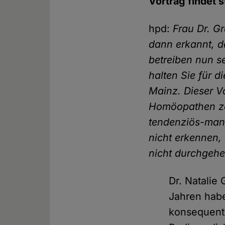
Vortrag findet s
hpd:
Frau Dr. G
dann erkannt, d
betreiben nun s
halten Sie für d
Mainz. Dieser V
Homöopathen zei
tendenziös-mani
nicht erkennen,
nicht durchgehe
Dr. Natalie
Jahren hab
konsequent 