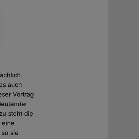
achlich
ies auch
eser Vortrag
edeutender
u steht die
 eine
 so sie