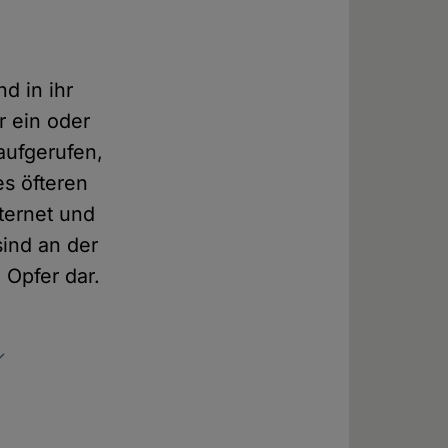
d in ihr
r ein oder
aufgerufen,
es öfteren
ternet und
ind an der
 Opfer dar.