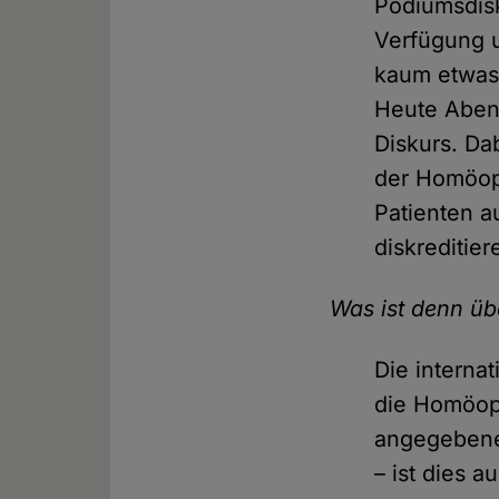
Podiumsdisk
Verfügung 
kaum etwas 
Heute Abend
Diskurs. Da
der Homöopa
Patienten a
diskreditier
Was ist denn ü
Die interna
die Homöopa
angegebene
– ist dies a