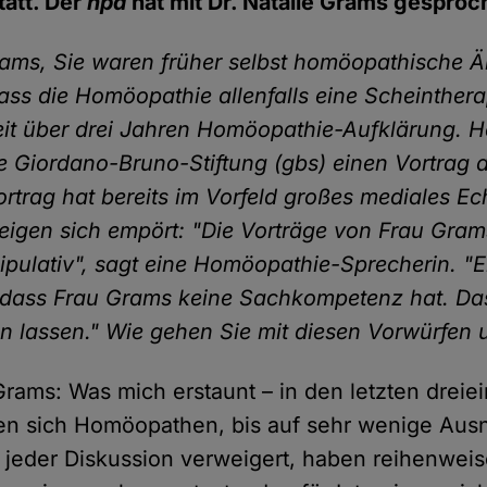
tatt. Der
hpd
hat mit Dr. Natalie Grams gesproc
rams, Sie waren früher selbst homöopathische Ä
ass die Homöopathie allenfalls eine Scheinthera
eit über drei Jahren Homöopathie-Aufklärung. 
ie Giordano-Bruno-Stiftung (gbs) einen Vortrag 
ortrag hat bereits im Vorfeld großes mediales Ec
gen sich empört: "Die Vorträge von Frau Gram
pulativ", sagt eine Homöopathie-Sprecherin. "E
 dass Frau Grams keine Sachkompetenz hat. Da
n lassen." Wie gehen Sie mit diesen Vorwürfen
 Grams: Was mich erstaunt – in den letzten dreie
en sich Homöopathen, bis auf sehr wenige Au
jeder Diskussion verweigert, haben reihenwei