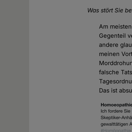
Was stört Sie b
Am meisten 
Gegenteil v
andere gla
meinen Vort
Morddrohun
falsche Tat
Tagesordnun
Das ist abs