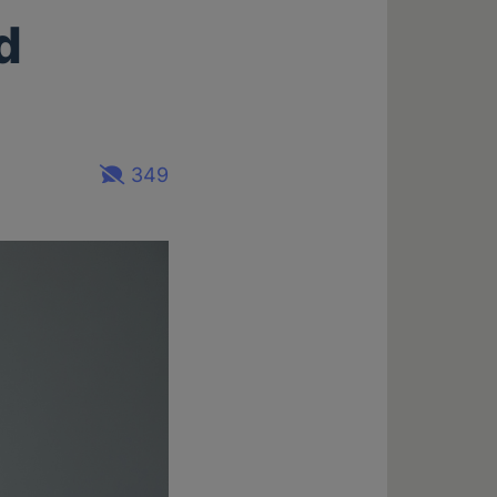
d
349