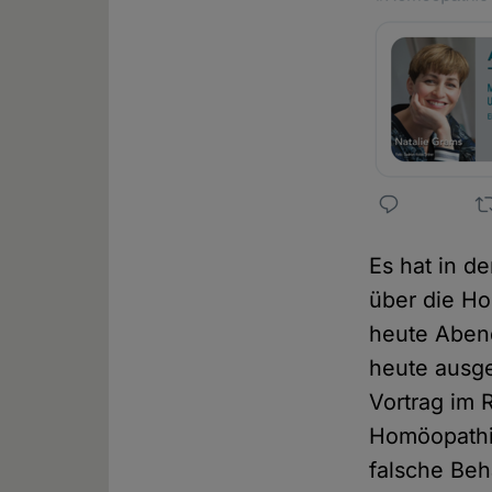
Es hat in d
über die Ho
heute Abend
heute ausge
Vortrag im 
Homöopathie
falsche Beh