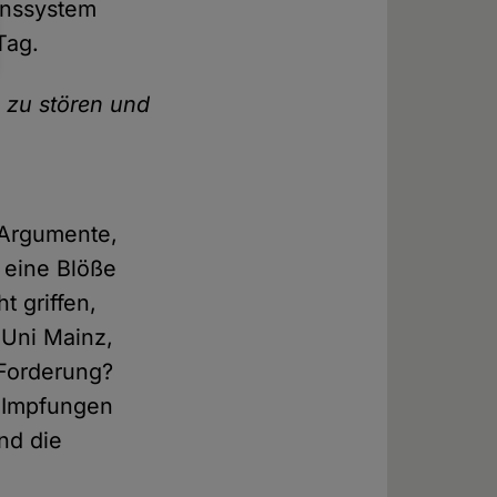
enssystem
Tag.
 zu stören und
 Argumente,
 eine Blöße
 griffen,
 Uni Mainz,
 Forderung?
r Impfungen
nd die