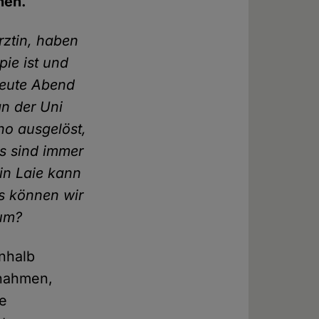
hen.
rztin, haben
pie ist und
Heute Abend
an der Uni
ho ausgelöst,
s sind immer
in Laie kann
s können wir
 um?
inhalb
snahmen,
se