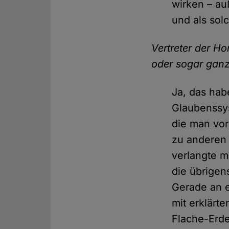
wirken – au
und als sol
Vertreter der H
oder sogar gan
Ja, das hab
Glaubenssys
die man vo
zu anderen 
verlangte m
die übrigen
Gerade an e
mit erklärt
Flache-Erde