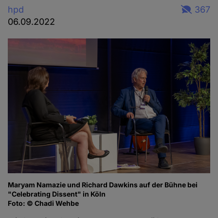
hpd
367
06.09.2022
Maryam Namazie und Richard Dawkins auf der Bühne bei
Ma
"Celebrating Dissent" in Köln
of
Foto: © Chadi Wehbe
Fo