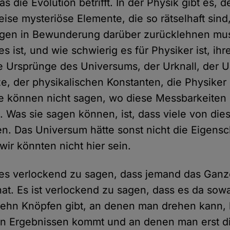
s die Evolution betrifft. In der Physik gibt es, d
ise mysteriöse Elemente, die so rätselhaft sin
agen in Bewunderung darüber zurücklehnen mus
es ist, und wie schwierig es für Physiker ist, ih
 Ursprünge des Universums, der Urknall, der U
e, der physikalischen Konstanten, die Physike
e können nicht sagen, wo diese Messbarkeiten
Was sie sagen können, ist, dass viele von die
n. Das Universum hätte sonst nicht die Eigensc
wir könnten nicht hier sein.
 es verlockend zu sagen, dass jemand das Gan
t hat. Es ist verlockend zu sagen, dass es da sow
zehn Knöpfen gibt, an denen man drehen kann, 
en Ergebnissen kommt und an denen man erst d