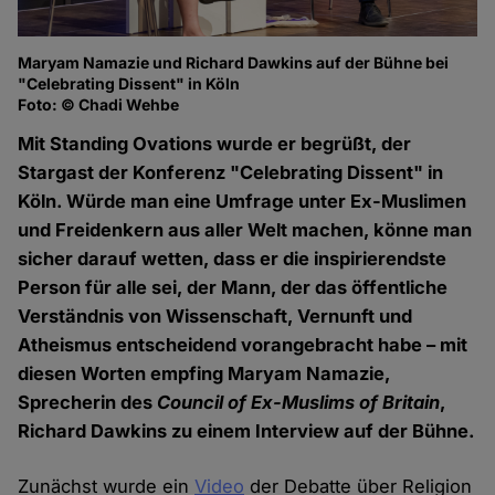
Maryam Namazie und Richard Dawkins auf der Bühne bei
Ma
"Celebrating Dissent" in Köln
of
Foto: © Chadi Wehbe
Fo
Mit Standing Ovations wurde er begrüßt, der
Stargast der Konferenz "Celebrating Dissent" in
Köln. Würde man eine Umfrage unter Ex-Muslimen
und Freidenkern aus aller Welt machen, könne man
sicher darauf wetten, dass er die inspirierendste
Person für alle sei, der Mann, der das öffentliche
Verständnis von Wissenschaft, Vernunft und
Atheismus entscheidend vorangebracht habe – mit
diesen Worten empfing Maryam Namazie,
Sprecherin des
Council of Ex-Muslims of Britain
,
Richard Dawkins zu einem Interview auf der Bühne.
Zunächst wurde ein
Video
der Debatte über Religion