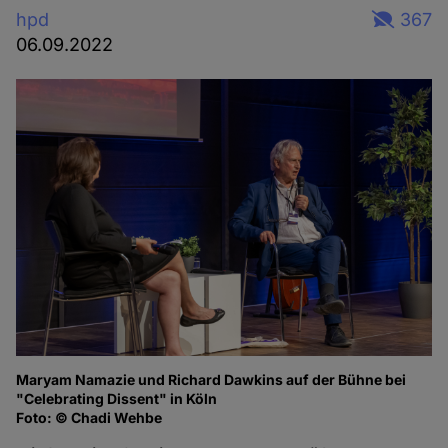
hpd
367
06.09.2022
Maryam Namazie und Richard Dawkins auf der Bühne bei
Ma
"Celebrating Dissent" in Köln
of
Foto: © Chadi Wehbe
Fo