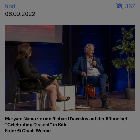
hpd
367
06.09.2022
Maryam Namazie und Richard Dawkins auf der Bühne bei
Ma
"Celebrating Dissent" in Köln
of
Foto: © Chadi Wehbe
Fo