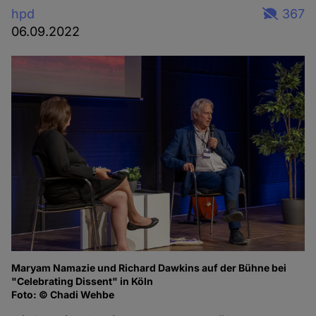
hpd
367
06.09.2022
Maryam Namazie und Richard Dawkins auf der Bühne bei
Ma
"Celebrating Dissent" in Köln
of
Foto: © Chadi Wehbe
Fo