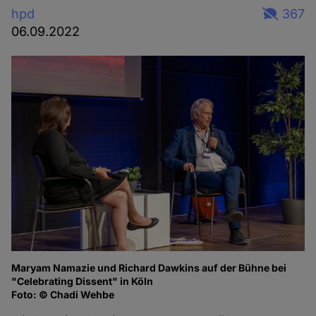
hpd
367
06.09.2022
Maryam Namazie und Richard Dawkins auf der Bühne bei
Ma
"Celebrating Dissent" in Köln
of
Foto: © Chadi Wehbe
Fo