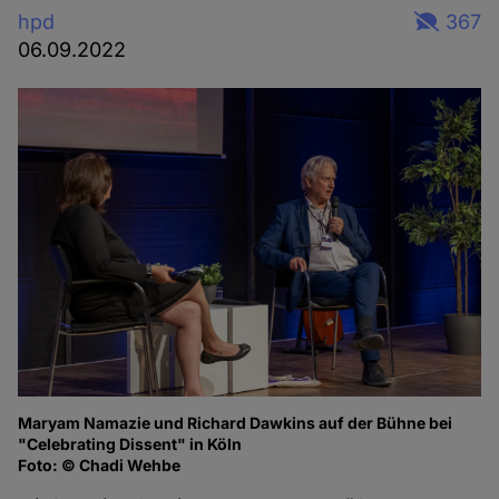
hpd
367
06.09.2022
Maryam Namazie und Richard Dawkins auf der Bühne bei
Ma
"Celebrating Dissent" in Köln
of
Foto: © Chadi Wehbe
Fo