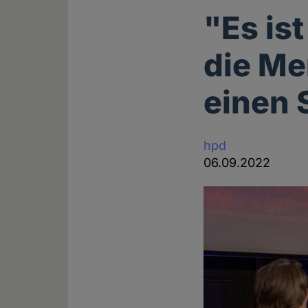
"Es is
die Me
einen 
hpd
06.09.2022