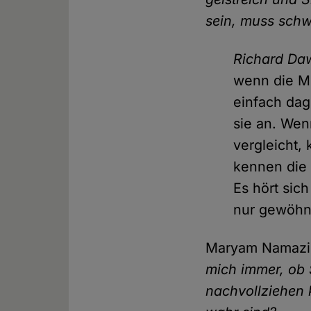
sein, muss schwi
Richard Da
wenn die Me
einfach dag
sie an. Wen
vergleicht,
kennen die L
Es hört sich
nur gewöhnl
Maryam Namaz
mich immer, ob 
nachvollziehen 