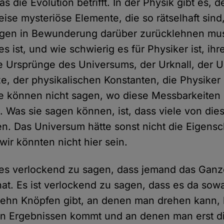
s die Evolution betrifft. In der Physik gibt es, d
ise mysteriöse Elemente, die so rätselhaft sin
agen in Bewunderung darüber zurücklehnen mus
es ist, und wie schwierig es für Physiker ist, ih
 Ursprünge des Universums, der Urknall, der U
e, der physikalischen Konstanten, die Physike
e können nicht sagen, wo diese Messbarkeiten
Was sie sagen können, ist, dass viele von die
n. Das Universum hätte sonst nicht die Eigensc
wir könnten nicht hier sein.
 es verlockend zu sagen, dass jemand das Gan
t hat. Es ist verlockend zu sagen, dass es da sow
zehn Knöpfen gibt, an denen man drehen kann, 
en Ergebnissen kommt und an denen man erst d