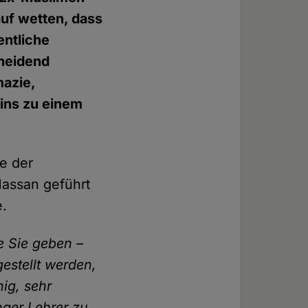
uf wetten, dass
entliche
cheidend
azie,
ins zu einem
ie der
Hassan geführt
e.
e Sie geben –
estellt werden,
hig, sehr
nger Lehrer zu