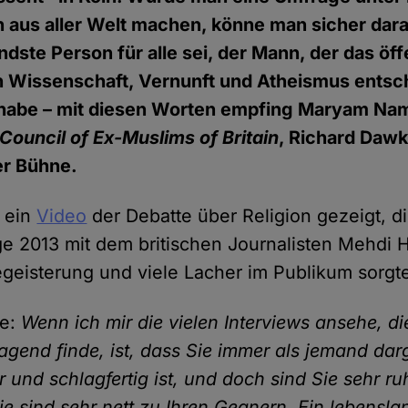
 aus aller Welt machen, könne man sicher dara
endste Person für alle sei, der Mann, der das öff
n Wissenschaft, Vernunft und Atheismus ents
habe – mit diesen Worten empfing Maryam Nam
Council of Ex-Muslims of Britain
, Richard Dawk
er Bühne.
 ein
Video
der Debatte über Religion gezeigt, d
ge 2013 mit dem britischen Journalisten Mehdi 
Begeisterung und viele Lacher im Publikum sorgt
ie:
Wenn ich mir die vielen Interviews ansehe, di
agend finde, ist, dass Sie immer als jemand darg
ar und schlagfertig ist, und doch sind Sie sehr ru
ie sind sehr nett zu Ihren Gegnern. Ein lebensla