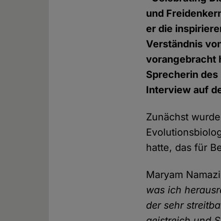
und Freidenkern
er die inspirier
Verständnis vo
vorangebracht 
Sprecherin des
Interview auf d
Zunächst wurde
Evolutionsbiolo
hatte, das für 
Maryam Namaz
was ich herausr
der sehr streitb
geistreich und S