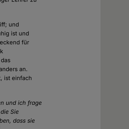
iff; und
hig ist und
reckend für
ik
 das
 anders an.
, ist einfach
en und ich frage
die Sie
ben, dass sie