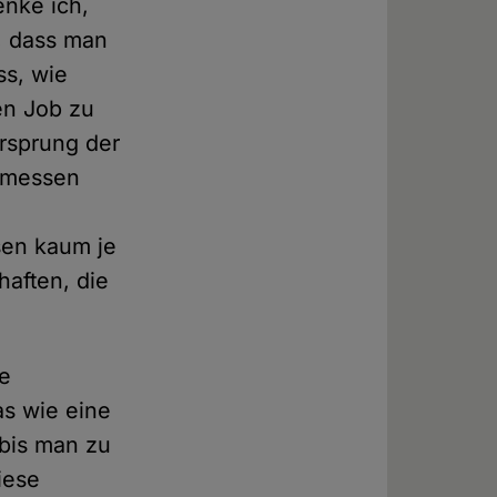
enke ich,
d, dass man
s, wie
ren Job zu
rsprung der
r messen
sen kaum je
haften, die
ze
as wie eine
bis man zu
iese