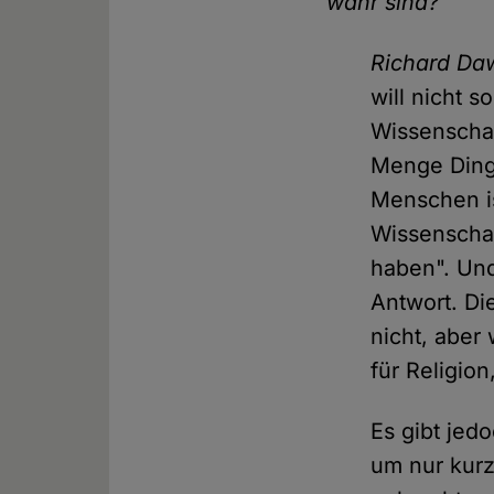
wahr sind?
Richard Da
will nicht 
Wissenschaft
Menge Dinge
Menschen is
Wissenschaf
haben". Und
Antwort. Di
nicht, aber
für Religion
Es gibt jed
um nur kurz