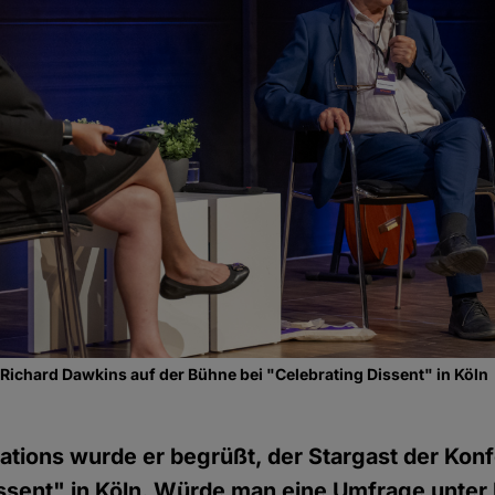
ichard Dawkins auf der Bühne bei "Celebrating Dissent" in Köln
ations wurde er begrüßt, der Stargast der Kon
issent" in Köln. Würde man eine Umfrage unte