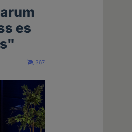
 warum
ss es
ss"
367