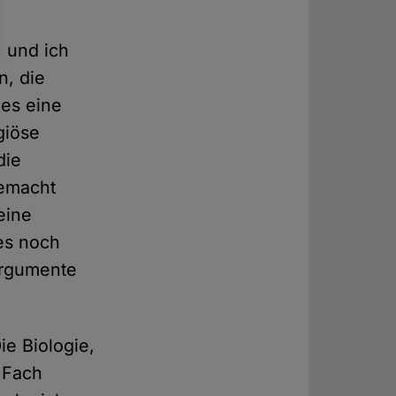
, und ich
n, die
 es eine
giöse
die
gemacht
eine
 es noch
 Argumente
ie Biologie,
 Fach