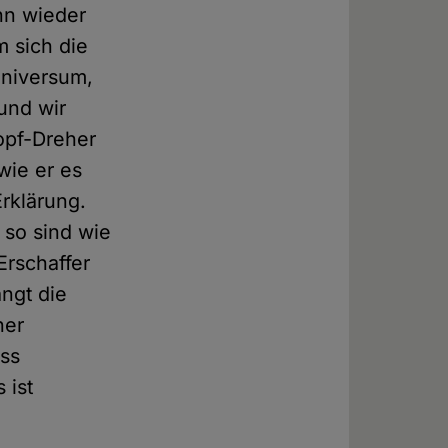
nn wieder
m sich die
Universum,
und wir
opf-Dreher
wie er es
Erklärung.
 so sind wie
Erschaffer
ngt die
ner
ass
 ist