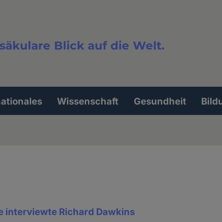
säkulare Blick auf die Welt.
extsuche
nationales
Wissenschaft
Gesundheit
Bild
interviewte Richard Dawkins