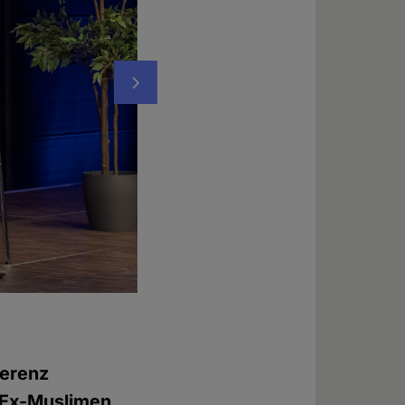
Nächstes
Maryam Namazie, Sprecherin des "Council 
Foto: © Chadi Wehbe
ferenz
r Ex-Muslimen