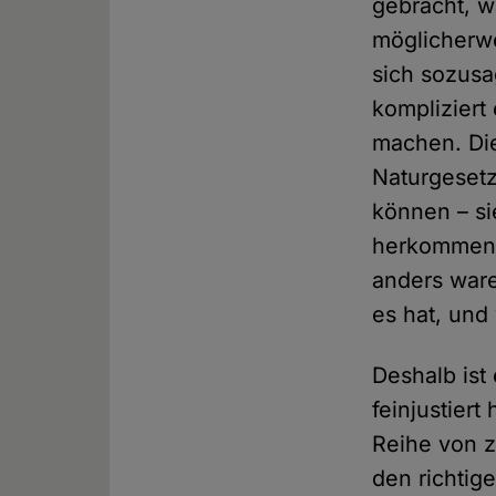
gebracht, wa
möglicherwe
sich sozus
kompliziert 
machen. Die
Naturgesetz
können – si
herkommen. 
anders ware
es hat, und 
Deshalb ist
feinjustier
Reihe von 
den richtig