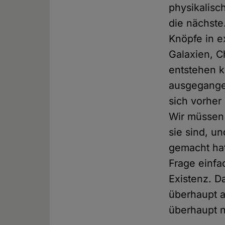
physikalisc
die nächste
Knöpfe in e
Galaxien, C
entstehen k
ausgegangen
sich vorher 
Wir müssen 
sie sind, u
gemacht hat
Frage einfa
Existenz. D
überhaupt a
überhaupt 