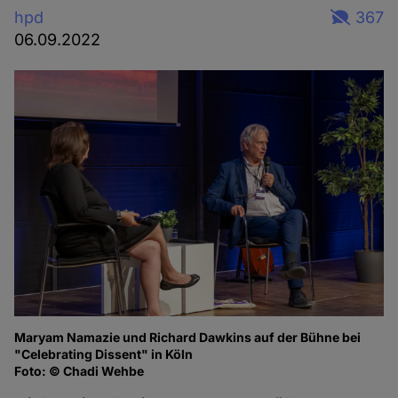
hpd
367
06.09.2022
Maryam Namazie und Richard Dawkins auf der Bühne bei
Ma
"Celebrating Dissent" in Köln
of
Foto: © Chadi Wehbe
Fo