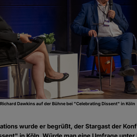
ichard Dawkins auf der Bühne bei "Celebrating Dissent" in Köln
ations wurde er begrüßt, der Stargast der Kon
issent" in Köln. Würde man eine Umfrage unte