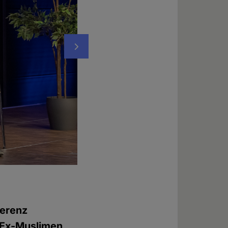
Nächstes
Maryam Namazie, Sprecherin des "Council 
Foto: © Chadi Wehbe
ferenz
r Ex-Muslimen