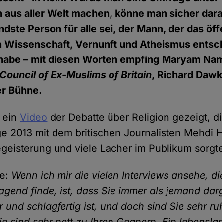
 aus aller Welt machen, könne man sicher dara
endste Person für alle sei, der Mann, der das öff
n Wissenschaft, Vernunft und Atheismus ents
habe – mit diesen Worten empfing Maryam Nam
Council of Ex-Muslims of Britain
, Richard Dawk
er Bühne.
 ein
Video
der Debatte über Religion gezeigt, d
ge 2013 mit dem britischen Journalisten Mehdi 
Begeisterung und viele Lacher im Publikum sorgt
ie:
Wenn ich mir die vielen Interviews ansehe, di
agend finde, ist, dass Sie immer als jemand darg
ar und schlagfertig ist, und doch sind Sie sehr ru
ie sind sehr nett zu Ihren Gegnern. Ein lebensla