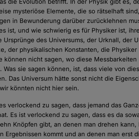
s die Evolution betrifft. In der Physik gibt es, d
ise mysteriöse Elemente, die so rätselhaft sin
agen in Bewunderung darüber zurücklehnen mus
es ist, und wie schwierig es für Physiker ist, ih
 Ursprünge des Universums, der Urknall, der U
e, der physikalischen Konstanten, die Physike
e können nicht sagen, wo diese Messbarkeiten
Was sie sagen können, ist, dass viele von die
n. Das Universum hätte sonst nicht die Eigensc
wir könnten nicht hier sein.
 es verlockend zu sagen, dass jemand das Gan
t hat. Es ist verlockend zu sagen, dass es da sow
zehn Knöpfen gibt, an denen man drehen kann, 
en Ergebnissen kommt und an denen man erst d