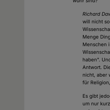
wahr sind?
Richard Da
will nicht 
Wissenschaft
Menge Dinge
Menschen is
Wissenschaf
haben". Und
Antwort. Di
nicht, aber
für Religion
Es gibt jed
um nur kurz