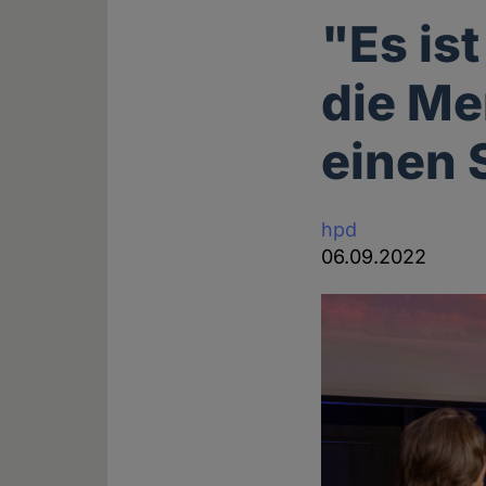
"Es is
die Me
einen 
hpd
06.09.2022