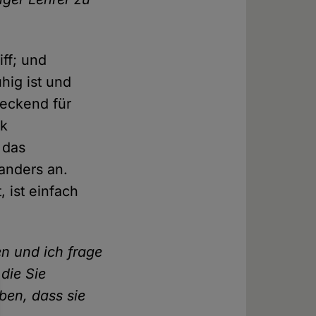
iff; und
hig ist und
reckend für
ik
 das
 anders an.
, ist einfach
en und ich frage
die Sie
ben, dass sie