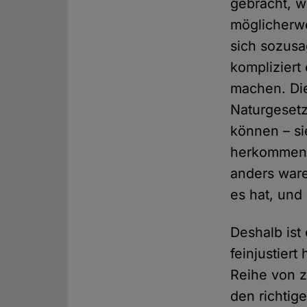
gebracht, wa
möglicherwe
sich sozus
kompliziert 
machen. Die
Naturgesetz
können – si
herkommen. 
anders ware
es hat, und 
Deshalb ist
feinjustier
Reihe von 
den richtig