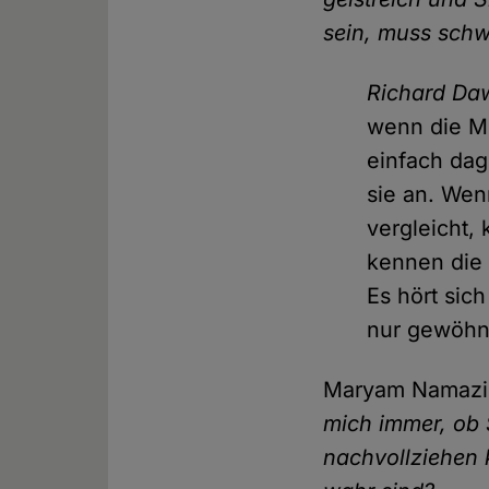
sein, muss schwi
Richard Da
wenn die Me
einfach dag
sie an. Wen
vergleicht,
kennen die L
Es hört sich
nur gewöhnl
Maryam Namaz
mich immer, ob 
nachvollziehen 