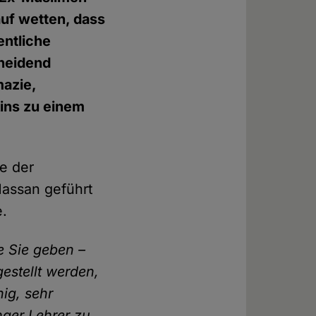
uf wetten, dass
entliche
cheidend
azie,
ins zu einem
ie der
Hassan geführt
e.
e Sie geben –
estellt werden,
hig, sehr
nger Lehrer zu