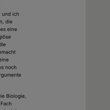
, und ich
n, die
 es eine
giöse
die
gemacht
eine
 es noch
 Argumente
ie Biologie,
 Fach