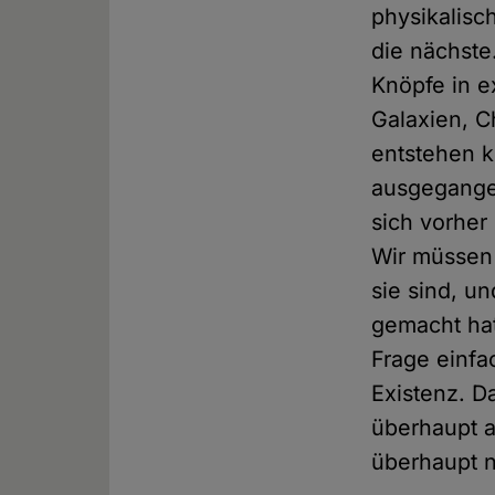
physikalisc
die nächste
Knöpfe in e
Galaxien, C
entstehen k
ausgegangen
sich vorher 
Wir müssen 
sie sind, u
gemacht hat
Frage einfa
Existenz. D
überhaupt a
überhaupt 