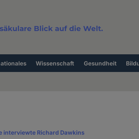
säkulare Blick auf die Welt.
extsuche
nationales
Wissenschaft
Gesundheit
Bild
interviewte Richard Dawkins