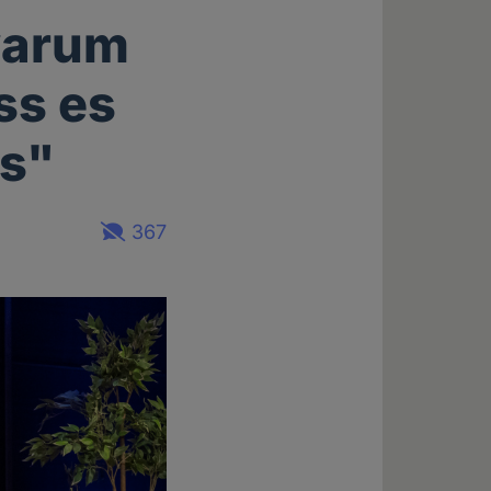
 warum
ss es
ss"
367