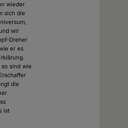
nn wieder
m sich die
Universum,
und wir
opf-Dreher
wie er es
Erklärung.
 so sind wie
Erschaffer
ngt die
ner
ass
 ist