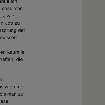
enke ich,
d, dass man
s, wie
ren Job zu
rsprung der
r messen
sen kaum je
haften, die
ze
as wie eine
bis man zu
iese