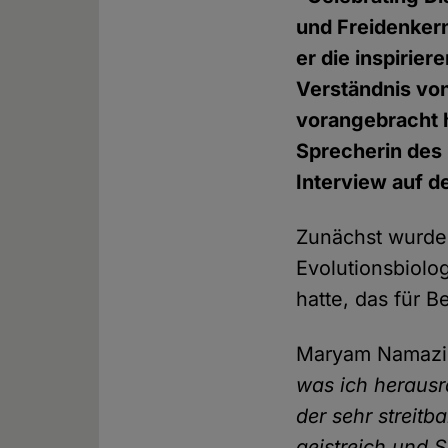
und Freidenkern
er die inspirier
Verständnis vo
vorangebracht 
Sprecherin des
Interview auf d
Zunächst wurde
Evolutionsbiolo
hatte, das für 
Maryam Namaz
was ich herausr
der sehr streitb
geistreich und S