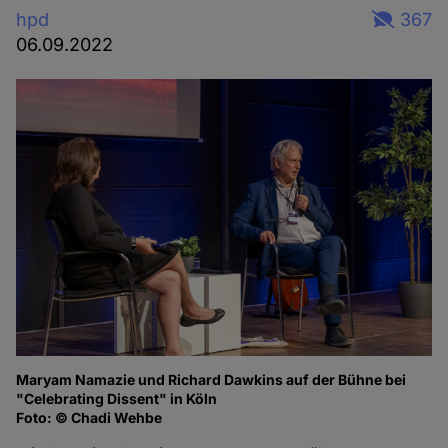
hpd
367
06.09.2022
Maryam Namazie und Richard Dawkins auf der Bühne bei
Ma
"Celebrating Dissent" in Köln
of
Foto: © Chadi Wehbe
Fo