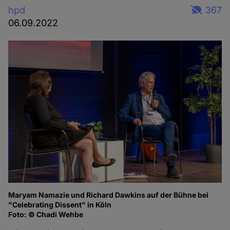
hpd
367
06.09.2022
Maryam Namazie und Richard Dawkins auf der Bühne bei
Ma
"Celebrating Dissent" in Köln
of
Foto: © Chadi Wehbe
Fo