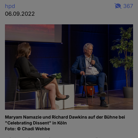
hpd
367
06.09.2022
Maryam Namazie und Richard Dawkins auf der Bühne bei
Ma
"Celebrating Dissent" in Köln
of
Foto: © Chadi Wehbe
Fo