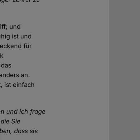
iff; und
hig ist und
reckend für
ik
 das
 anders an.
, ist einfach
en und ich frage
die Sie
ben, dass sie