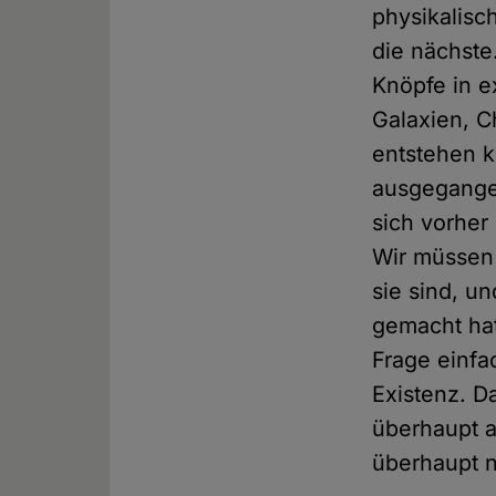
physikalisc
die nächste
Knöpfe in e
Galaxien, C
entstehen k
ausgegangen
sich vorher 
Wir müssen 
sie sind, u
gemacht hat
Frage einfa
Existenz. D
überhaupt a
überhaupt 