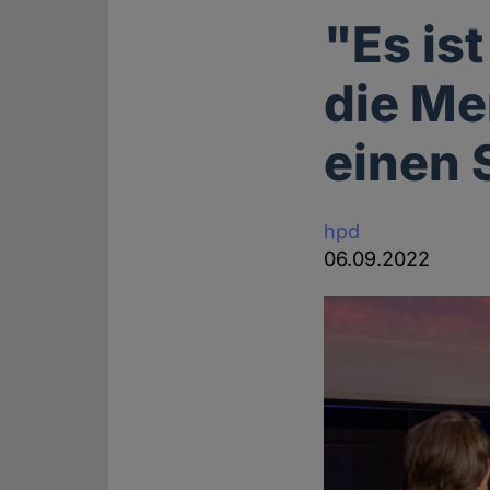
"Es is
die Me
einen 
hpd
06.09.2022