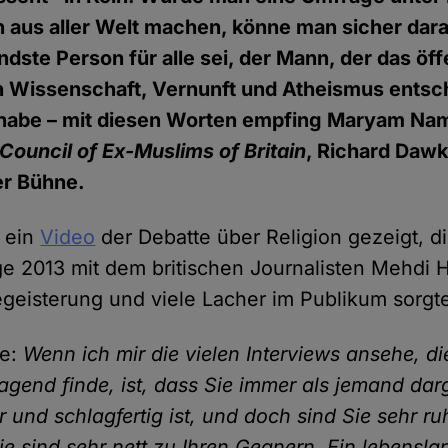
 aus aller Welt machen, könne man sicher dara
endste Person für alle sei, der Mann, der das öff
n Wissenschaft, Vernunft und Atheismus ents
habe – mit diesen Worten empfing Maryam Nam
Council of Ex-Muslims of Britain
, Richard Dawk
er Bühne.
 ein
Video
der Debatte über Religion gezeigt, d
ge 2013 mit dem britischen Journalisten Mehdi 
Begeisterung und viele Lacher im Publikum sorgt
ie:
Wenn ich mir die vielen Interviews ansehe, di
agend finde, ist, dass Sie immer als jemand darg
ar und schlagfertig ist, und doch sind Sie sehr ru
ie sind sehr nett zu Ihren Gegnern. Ein lebensla