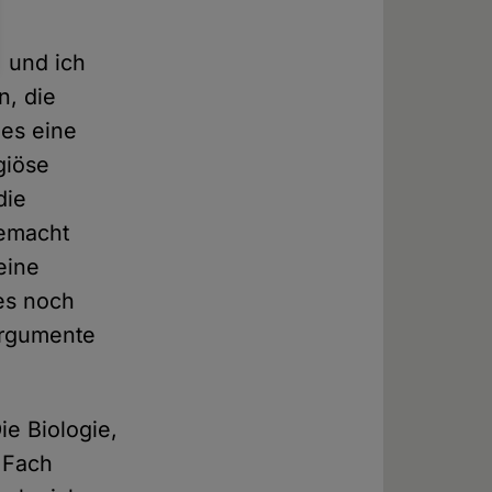
, und ich
n, die
 es eine
giöse
die
gemacht
eine
 es noch
 Argumente
ie Biologie,
 Fach