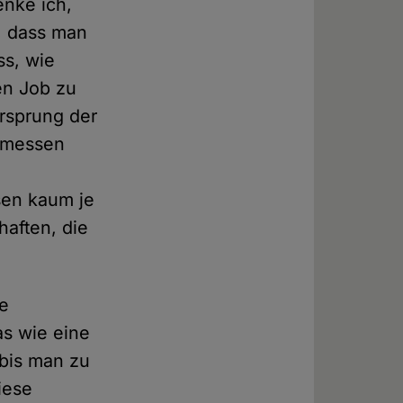
enke ich,
d, dass man
s, wie
ren Job zu
rsprung der
r messen
sen kaum je
haften, die
ze
as wie eine
bis man zu
iese