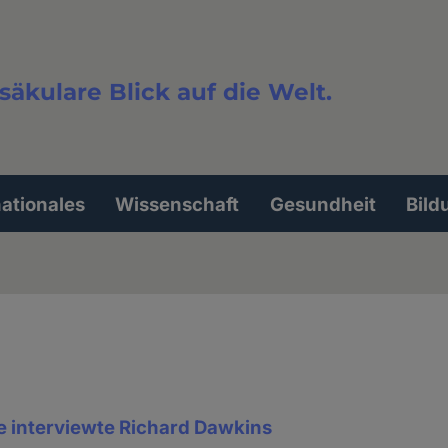
säkulare Blick auf die Welt.
extsuche
nationales
Wissenschaft
Gesundheit
Bild
interviewte Richard Dawkins