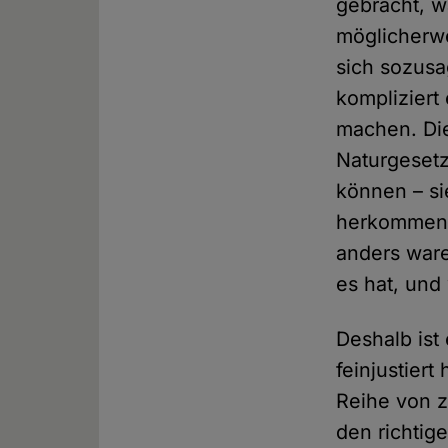
gebracht, wa
möglicherwe
sich sozus
kompliziert 
machen. Die
Naturgesetz
können – si
herkommen. 
anders ware
es hat, und 
Deshalb ist
feinjustier
Reihe von 
den richtig