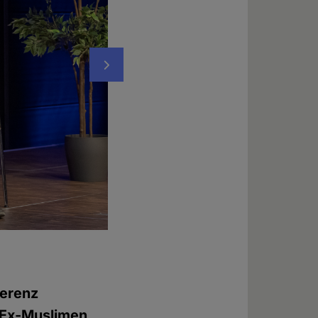
Nächstes
Maryam Namazie, Sprecherin des "Council 
Foto: © Chadi Wehbe
ferenz
r Ex-Muslimen