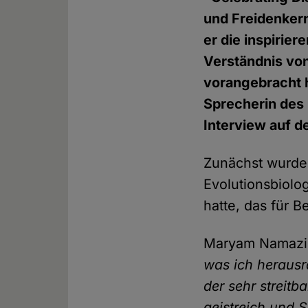
und Freidenkern
er die inspirier
Verständnis vo
vorangebracht 
Sprecherin des
Interview auf d
Zunächst wurde
Evolutionsbiolo
hatte, das für 
Maryam Namaz
was ich herausr
der sehr streitb
geistreich und S