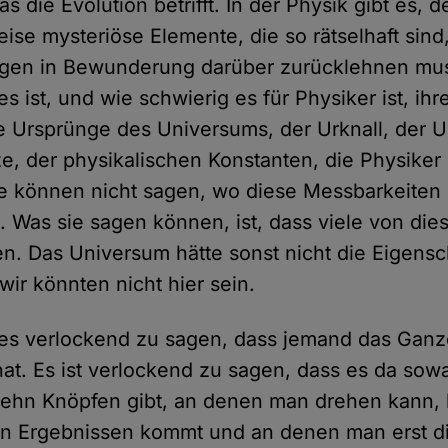
s die Evolution betrifft. In der Physik gibt es, d
ise mysteriöse Elemente, die so rätselhaft sin
agen in Bewunderung darüber zurücklehnen mus
es ist, und wie schwierig es für Physiker ist, ih
 Ursprünge des Universums, der Urknall, der U
e, der physikalischen Konstanten, die Physike
e können nicht sagen, wo diese Messbarkeiten
Was sie sagen können, ist, dass viele von die
n. Das Universum hätte sonst nicht die Eigensc
wir könnten nicht hier sein.
 es verlockend zu sagen, dass jemand das Gan
t hat. Es ist verlockend zu sagen, dass es da sow
zehn Knöpfen gibt, an denen man drehen kann, 
en Ergebnissen kommt und an denen man erst d