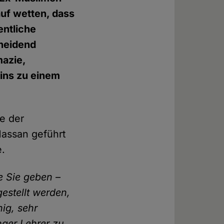
uf wetten, dass
entliche
cheidend
azie,
ins zu einem
ie der
Hassan geführt
e.
e Sie geben –
estellt werden,
hig, sehr
nger Lehrer zu