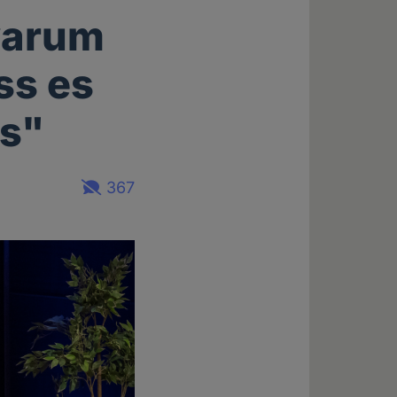
 warum
ss es
ss"
367