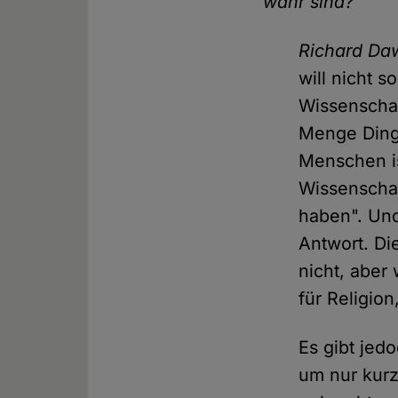
wahr sind?
Richard Da
will nicht 
Wissenschaft
Menge Dinge
Menschen is
Wissenschaf
haben". Und
Antwort. Di
nicht, aber
für Religion
Es gibt jed
um nur kurz