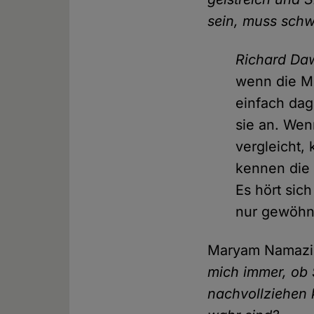
sein, muss schwi
Richard Da
wenn die Me
einfach dag
sie an. Wen
vergleicht,
kennen die L
Es hört sich
nur gewöhnl
Maryam Namaz
mich immer, ob 
nachvollziehen 