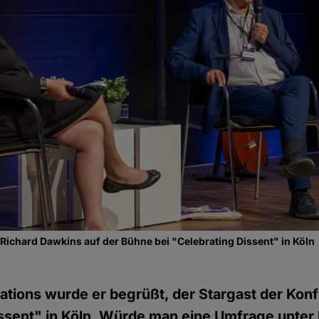
ichard Dawkins auf der Bühne bei "Celebrating Dissent" in Köln
ations wurde er begrüßt, der Stargast der Kon
issent" in Köln. Würde man eine Umfrage unte