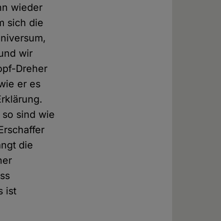
nn wieder
m sich die
Universum,
und wir
opf-Dreher
wie er es
Erklärung.
 so sind wie
Erschaffer
ngt die
ner
ass
 ist