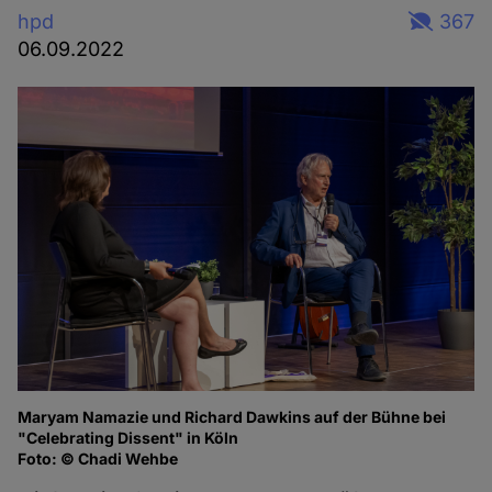
hpd
367
06.09.2022
Maryam Namazie und Richard Dawkins auf der Bühne bei
Ma
"Celebrating Dissent" in Köln
of
Foto: © Chadi Wehbe
Fo