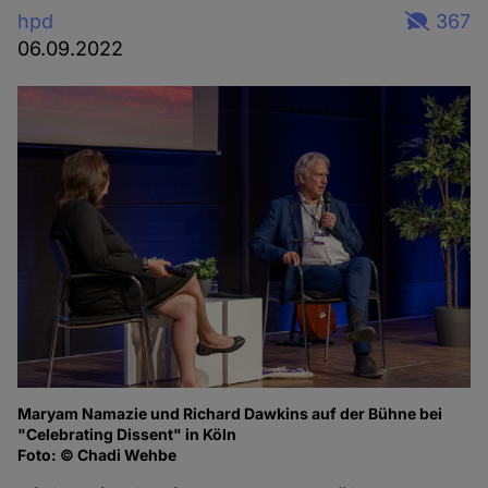
hpd
367
06.09.2022
Maryam Namazie und Richard Dawkins auf der Bühne bei
Ma
"Celebrating Dissent" in Köln
of
Foto: © Chadi Wehbe
Fo