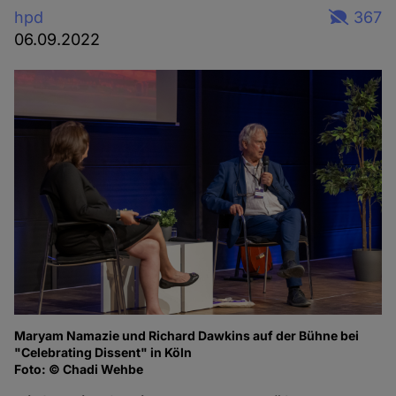
hpd
367
06.09.2022
Maryam Namazie und Richard Dawkins auf der Bühne bei
Ma
"Celebrating Dissent" in Köln
of
Foto: © Chadi Wehbe
Fo