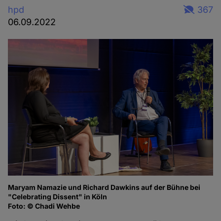
hpd
367
06.09.2022
Maryam Namazie und Richard Dawkins auf der Bühne bei
Ma
"Celebrating Dissent" in Köln
of
Foto: © Chadi Wehbe
Fo