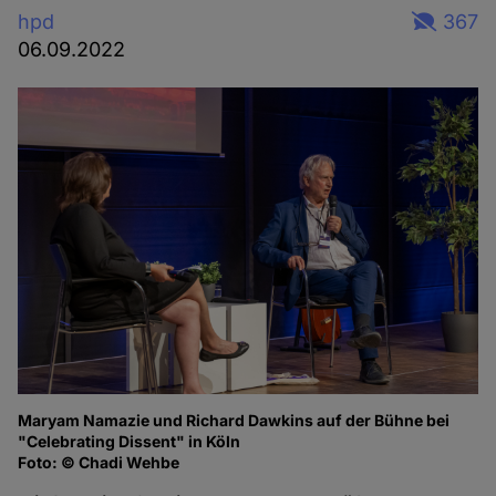
hpd
367
06.09.2022
Maryam Namazie und Richard Dawkins auf der Bühne bei
Ma
"Celebrating Dissent" in Köln
of
Foto: © Chadi Wehbe
Fo