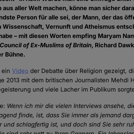
 aus aller Welt machen, könne man sicher dara
endste Person für alle sei, der Mann, der das öff
n Wissenschaft, Vernunft und Atheismus ents
habe – mit diesen Worten empfing Maryam Nam
Council of Ex-Muslims of Britain
, Richard Dawk
er Bühne.
 ein
Video
der Debatte über Religion gezeigt, d
ge 2013 mit dem britischen Journalisten Mehdi 
Begeisterung und viele Lacher im Publikum sorgt
ie:
Wenn ich mir die vielen Interviews ansehe, di
agend finde, ist, dass Sie immer als jemand darg
ar und schlagfertig ist, und doch sind Sie sehr ru
ie sind sehr nett zu Ihren Gegnern. Ein lebensla