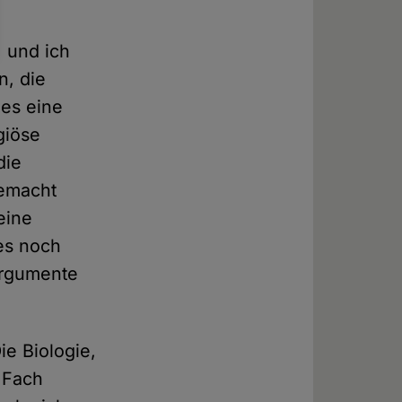
, und ich
n, die
 es eine
giöse
die
gemacht
eine
 es noch
 Argumente
ie Biologie,
 Fach