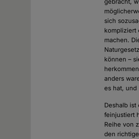
gebracht, wa
möglicherwe
sich sozus
kompliziert 
machen. Die
Naturgesetz
können – si
herkommen. 
anders ware
es hat, und 
Deshalb ist
feinjustier
Reihe von 
den richtig