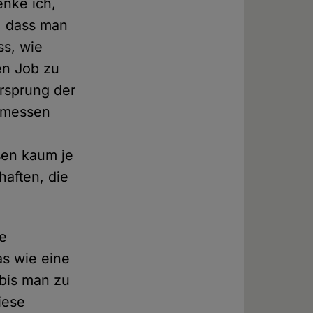
enke ich,
d, dass man
s, wie
ren Job zu
rsprung der
r messen
sen kaum je
haften, die
ze
as wie eine
bis man zu
iese