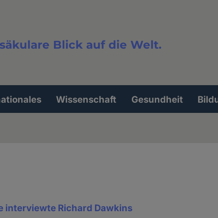
säkulare Blick auf die Welt.
extsuche
nationales
Wissenschaft
Gesundheit
Bild
interviewte Richard Dawkins