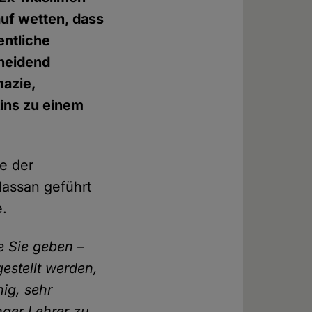
uf wetten, dass
entliche
cheidend
azie,
ins zu einem
ie der
Hassan geführt
e.
e Sie geben –
estellt werden,
hig, sehr
nger Lehrer zu