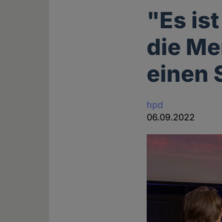
"Es is
die Me
einen 
hpd
06.09.2022