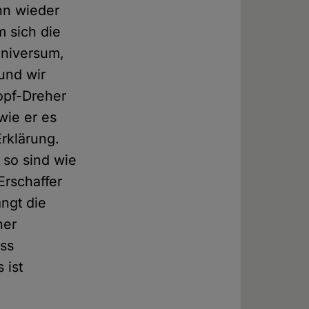
nn wieder
m sich die
Universum,
und wir
opf-Dreher
wie er es
Erklärung.
 so sind wie
Erschaffer
ngt die
ner
ass
 ist