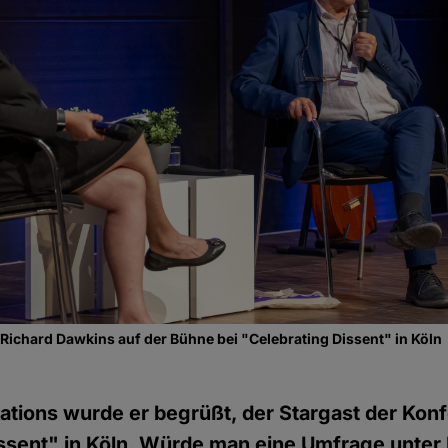
ichard Dawkins auf der Bühne bei "Celebrating Dissent" in Köln
ations wurde er begrüßt, der Stargast der Kon
issent" in Köln. Würde man eine Umfrage unte