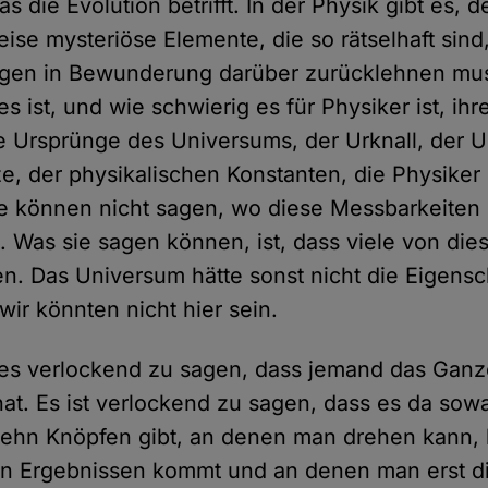
s die Evolution betrifft. In der Physik gibt es, d
ise mysteriöse Elemente, die so rätselhaft sin
agen in Bewunderung darüber zurücklehnen mus
es ist, und wie schwierig es für Physiker ist, ih
 Ursprünge des Universums, der Urknall, der U
e, der physikalischen Konstanten, die Physike
e können nicht sagen, wo diese Messbarkeiten
Was sie sagen können, ist, dass viele von die
n. Das Universum hätte sonst nicht die Eigensc
wir könnten nicht hier sein.
 es verlockend zu sagen, dass jemand das Gan
t hat. Es ist verlockend zu sagen, dass es da sow
zehn Knöpfen gibt, an denen man drehen kann, 
en Ergebnissen kommt und an denen man erst d