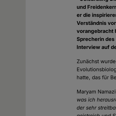
und Freidenkern
er die inspirier
Verständnis vo
vorangebracht 
Sprecherin des
Interview auf d
Zunächst wurde
Evolutionsbiolo
hatte, das für 
Maryam Namaz
was ich herausr
der sehr streitb
geistreich und S