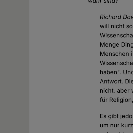
wahr sind?
Richard Da
will nicht 
Wissenschaft
Menge Dinge
Menschen is
Wissenschaf
haben". Und
Antwort. Di
nicht, aber
für Religion
Es gibt jed
um nur kurz