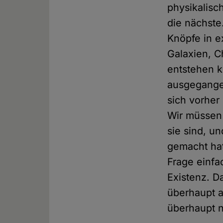
physikalisc
die nächste
Knöpfe in e
Galaxien, C
entstehen k
ausgegangen
sich vorher 
Wir müssen 
sie sind, u
gemacht hat
Frage einfa
Existenz. D
überhaupt a
überhaupt 