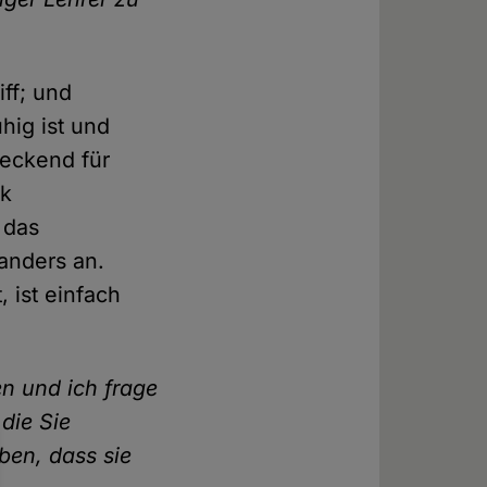
iff; und
hig ist und
reckend für
ik
 das
 anders an.
, ist einfach
en und ich frage
die Sie
ben, dass sie