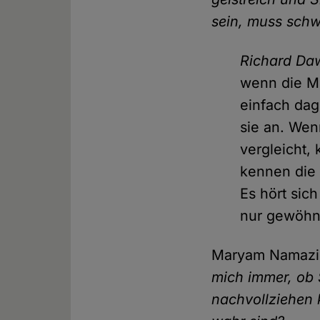
sein, muss schwi
Richard Da
wenn die Me
einfach dag
sie an. Wen
vergleicht,
kennen die L
Es hört sich
nur gewöhnl
Maryam Namaz
mich immer, ob 
nachvollziehen 