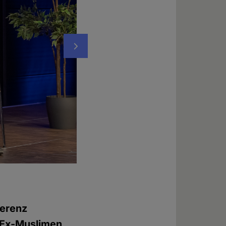
Nächstes
Maryam Namazie, Sprecherin des "Council 
Foto: © Chadi Wehbe
ferenz
r Ex-Muslimen