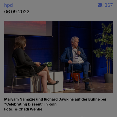
hpd
367
06.09.2022
Maryam Namazie und Richard Dawkins auf der Bühne bei
Ma
"Celebrating Dissent" in Köln
of
Foto: © Chadi Wehbe
Fo