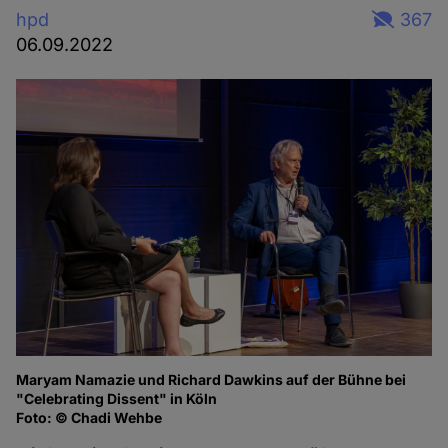
hpd
367
06.09.2022
Maryam Namazie und Richard Dawkins auf der Bühne bei
Ma
"Celebrating Dissent" in Köln
of
Foto: © Chadi Wehbe
Fo