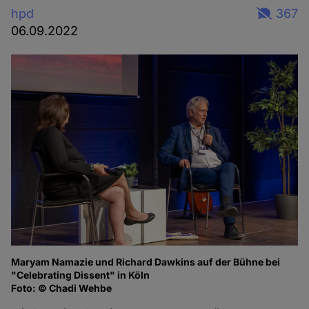
hpd
367
06.09.2022
Maryam Namazie und Richard Dawkins auf der Bühne bei
Ma
"Celebrating Dissent" in Köln
of
Foto: © Chadi Wehbe
Fo