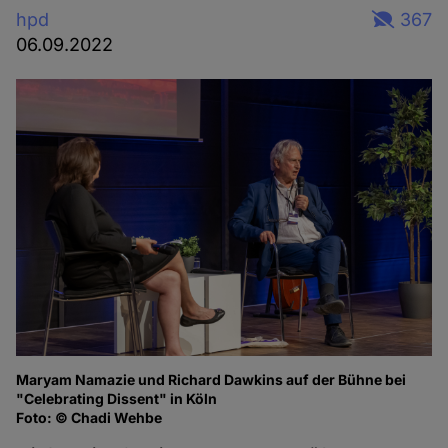
hpd
367
06.09.2022
Maryam Namazie und Richard Dawkins auf der Bühne bei
Ma
"Celebrating Dissent" in Köln
of
Foto: © Chadi Wehbe
Fo