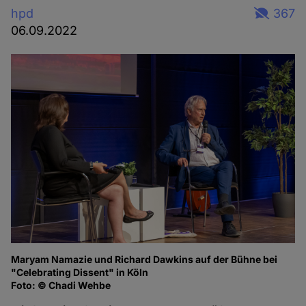
hpd
367
06.09.2022
Maryam Namazie und Richard Dawkins auf der Bühne bei
Ma
"Celebrating Dissent" in Köln
of
Foto: © Chadi Wehbe
Fo