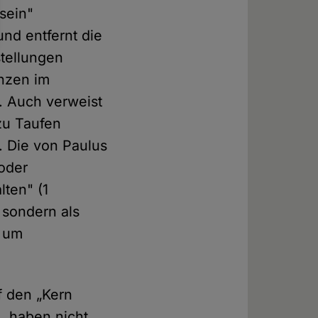
sein"
nd entfernt die
stellungen
enzen im
 Auch verweist
 zu Taufen
. Die von Paulus
 oder
lten" (1
. sondern als
" um
f den „Kern
, haben nicht