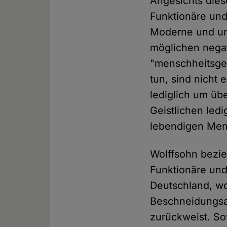
Angesichts dies
Funktionäre und 
Moderne und un
möglichen nega
"menschheitsges
tun, sind nicht
lediglich um ü
Geistlichen ledi
lebendigen Me
Wolffsohn bezie
Funktionäre und
Deutschland, w
Beschneidungsab
zurückweist. So