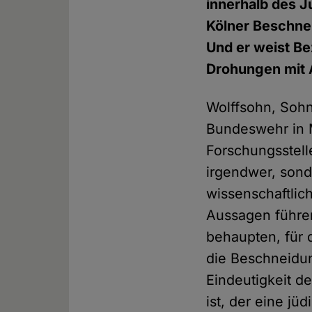
innerhalb des J
Kölner Beschnei
Und er weist B
Drohungen mit 
Wolffsohn, Sohn 
Bundeswehr in 
Forschungsstelle
irgendwer, sond
wissenschaftlich
Aussagen führen
behaupten, für
die Beschneidun
Eindeutigkeit d
ist, der eine jü