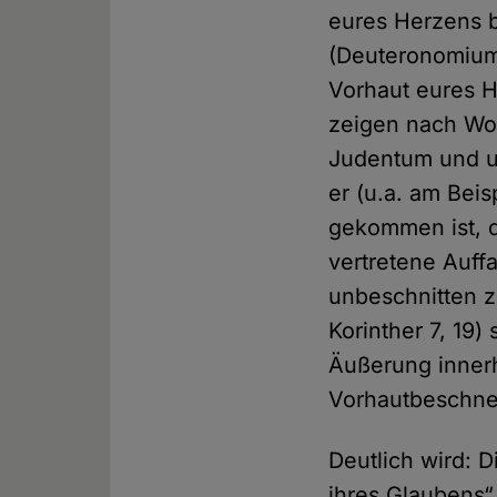
eures Herzens b
(Deuteronomium 
Vorhaut eures H
zeigen nach Wol
Judentum und u
er (u.a. am Bei
gekommen ist, d
vertretene Auff
unbeschnitten z
Korinther 7, 19) 
Äußerung innerh
Vorhautbeschne
Deutlich wird: 
ihres Glaubens“