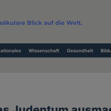
säkulare Blick auf die Welt.
extsuche
nationales
Wissenschaft
Gesundheit
Bild
as Judentum ausma