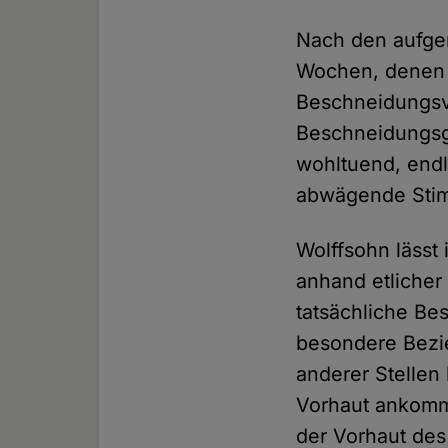
Nach den aufger
Wochen, denen 
Beschneidungsve
Beschneidungsg
wohltuend, endl
abwägende Sti
Wolffsohn lässt
anhand etlicher 
tatsächliche B
besondere Bezie
anderer Stellen
Vorhaut ankomm
der Vorhaut des 