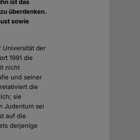
hn ist das
e zu überdenken.
aust sowie
 Universität der
rt 1991 die
t nicht
fie und seiner
elativiert die
ich; sie
m Judentum sei
t auf die
ets derjenige