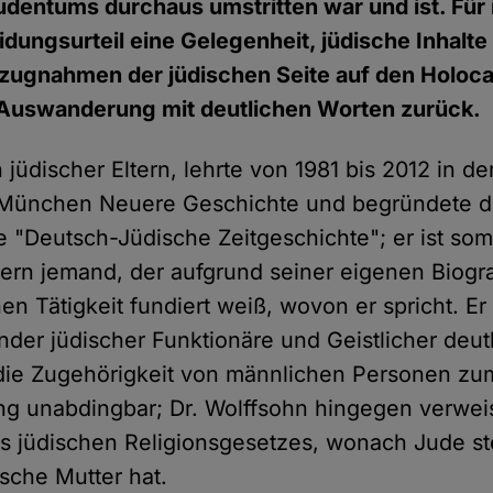
udentums durchaus umstritten war und ist. Für i
dungsurteil eine Gelegenheit, jüdische Inhalt
ezugnahmen der jüdischen Seite auf den Holoc
Auswanderung mit deutlichen Worten zurück.
jüdischer Eltern, lehrte von 1981 bis 2012 in der
München Neuere Geschichte und begründete do
 "Deutsch-Jüdische Zeitgeschichte"; er ist somi
ern jemand, der aufgrund seiner eigenen Biogra
en Tätigkeit fundiert weiß, wovon er spricht. Er r
der jüdischer Funktionäre und Geistlicher deutl
 die Zugehörigkeit von männlichen Personen zu
g unabdingbar; Dr. Wolffsohn hingegen verweis
es jüdischen Religionsgesetzes, wonach Jude st
dische Mutter hat.