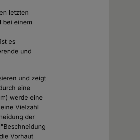
en letzten
d bei einem
st es
ierende und
sieren und zeigt
 durch eine
am) werde eine
 eine Vielzahl
hneidung der
n "Beschneidung
 die Vorhaut