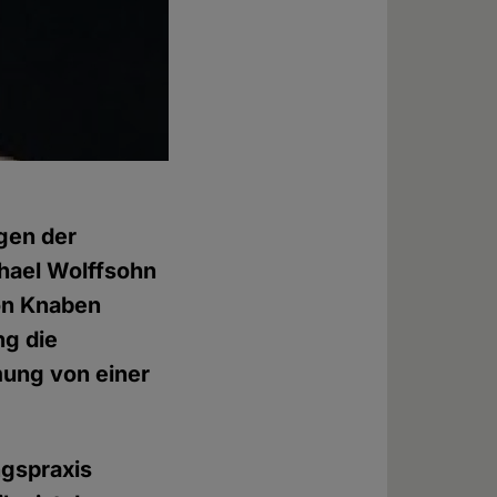
gen der
chael Wolffsohn
von Knaben
ng die
ung von einer
ngspraxis