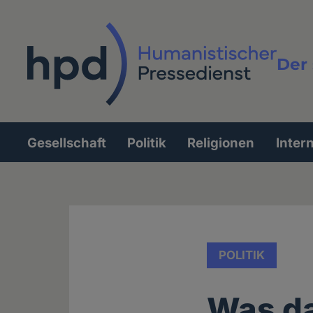
Direkt
zum
Inhalt
Der 
Vollt
Gesellschaft
Politik
Religionen
Inter
Hauptnavigation
POLITIK
Was d