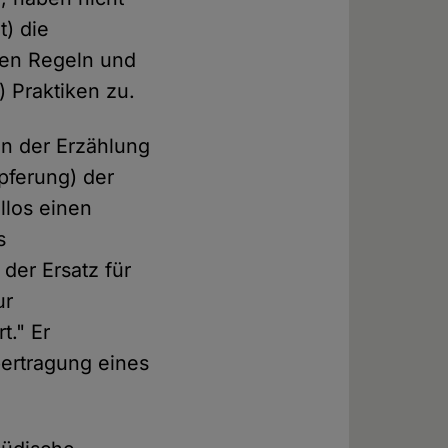
t) die
sen Regeln und
) Praktiken zu.
in der Erzählung
pferung) der
llos einen
s
der Ersatz für
ur
t." Er
bertragung eines