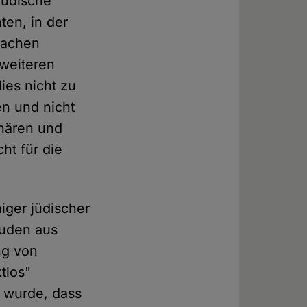
jüdische
ten, in der
fachen
weiteren
ies nicht zu
en und nicht
nären und
cht für die
iger jüdischer
Juden aus
ng von
tlos"
n wurde, dass