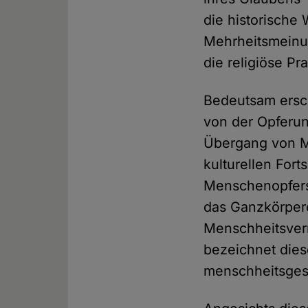
die historische 
Mehrheitsmeinun
die religiöse P
Bedeutsam ersch
von der Opferun
Übergang von M
kulturellen Fort
Menschenopfers 
das Ganzkörpero
Menschheitsverm
bezeichnet dies
menschheitsgesc