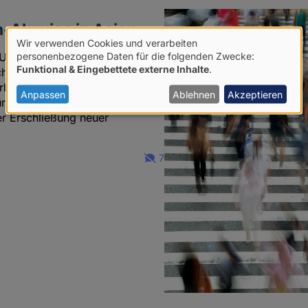
n-Akquise in Asien
Wir verwenden Cookies und verarbeiten
Verwendung
personenbezogene Daten für die folgenden Zwecke:
USA verliert die katholische
Funktional & Eingebettete externe Inhalte
.
che&nbsp;ist auch die
von
beitung der weltweiten Fälle
personenbezogenen
Anpassen
Ablehnen
Akzeptieren
 den Kirchenaustritt. Ihre
Daten
er Erschließung neuer
und
Cookies
7