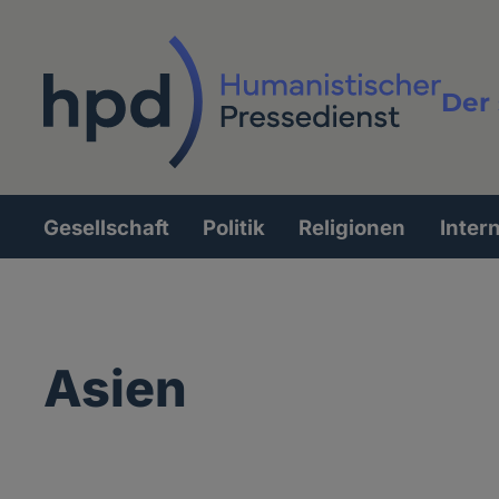
Direkt
zum
Inhalt
Der 
Vollt
Gesellschaft
Politik
Religionen
Inter
Hauptnavigation
Asien