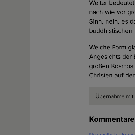
Weiter bedeute
nach wie vor gr
Sinn, nein, es 
buddhistischem 
Welche Form gla
Angesichts der 
großen Kosmos k
Christen auf de
Übernahme mit 
Kommentar
Netiquette für Kom