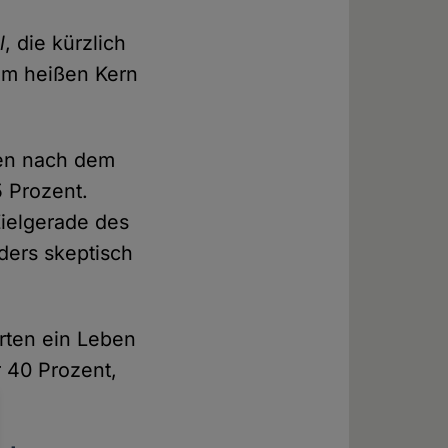
l
, die kürzlich
vom heißen Kern
ben nach dem
 Prozent.
Zielgerade des
ers skeptisch
arten ein Leben
 40 Prozent,