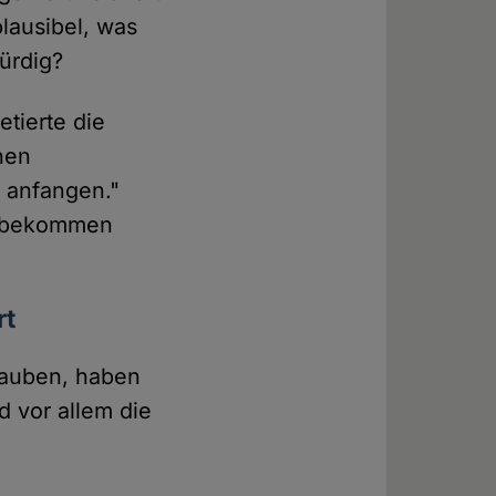
plausibel, was
ürdig?
tierte die
chen
 anfangen."
 "bekommen
rt
glauben, haben
 vor allem die