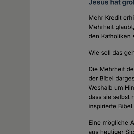
Jesus hat gr
Mehr Kredit erh
Mehrheit glaubt
den Katholiken 
Wie soll das ge
Die Mehrheit de
der Bibel darge
Weshalb um Himm
dass sie selbst
inspirierte Bibel
Eine mögliche A
aus heutiger Si