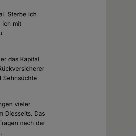
l. Sterbe ich
 ich mit
u
r das Kapital
Rückversicherer
d Sehnsüchte
gen vieler
 Diesseits. Das
 Fragen nach der
.