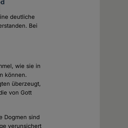
od
ine deutliche
erstanden. Bei
mel, wie sie in
en können.
gten überzeugt,
die von Gott
ele Dogmen sind
ige verunsichert