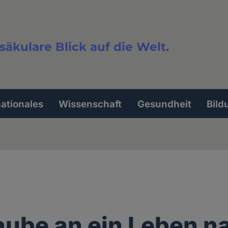
säkulare Blick auf die Welt.
extsuche
nationales
Wissenschaft
Gesundheit
Bild
aube an ein Leben n