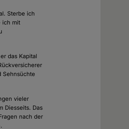
l. Sterbe ich
 ich mit
u
r das Kapital
Rückversicherer
d Sehnsüchte
gen vieler
 Diesseits. Das
 Fragen nach der
.