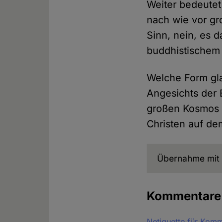
Weiter bedeute
nach wie vor gr
Sinn, nein, es 
buddhistischem 
Welche Form gla
Angesichts der 
großen Kosmos k
Christen auf de
Übernahme mit 
Kommentar
Netiquette für Kom