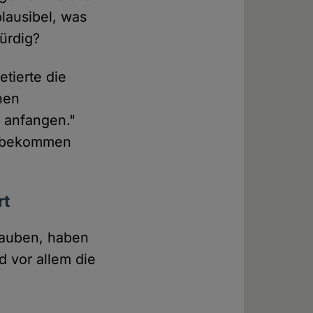
plausibel, was
ürdig?
tierte die
chen
 anfangen."
 "bekommen
rt
glauben, haben
 vor allem die