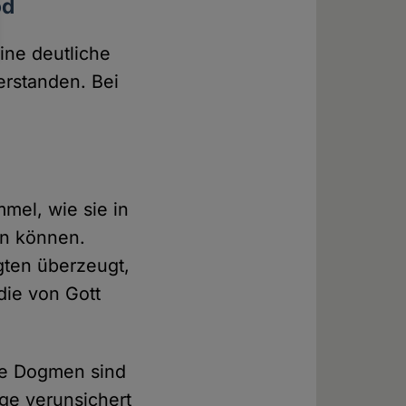
od
ine deutliche
erstanden. Bei
mel, wie sie in
en können.
gten überzeugt,
die von Gott
ele Dogmen sind
ige verunsichert