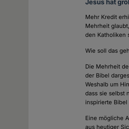
Jesus hat gr
Mehr Kredit erh
Mehrheit glaubt
den Katholiken 
Wie soll das ge
Die Mehrheit de
der Bibel darge
Weshalb um Himm
dass sie selbst
inspirierte Bibel
Eine mögliche A
aus heutiger Si