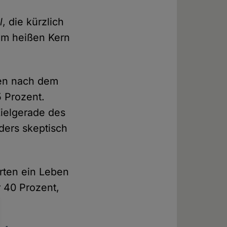
l
, die kürzlich
vom heißen Kern
ben nach dem
 Prozent.
Zielgerade des
ers skeptisch
arten ein Leben
 40 Prozent,