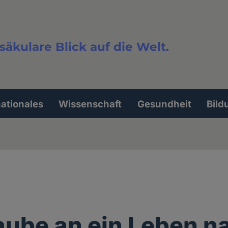
säkulare Blick auf die Welt.
extsuche
nationales
Wissenschaft
Gesundheit
Bild
aube an ein Leben n