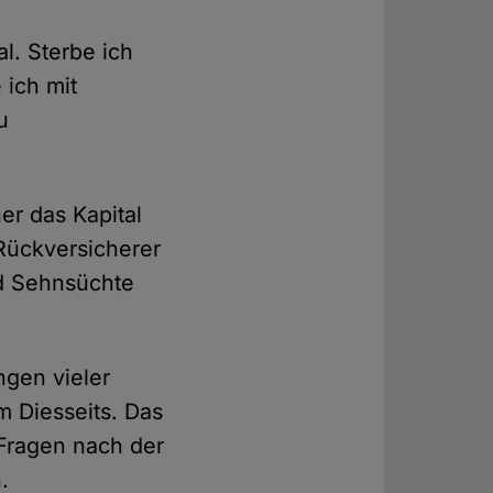
l. Sterbe ich
 ich mit
u
r das Kapital
Rückversicherer
d Sehnsüchte
gen vieler
 Diesseits. Das
 Fragen nach der
.