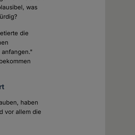
plausibel, was
ürdig?
tierte die
chen
 anfangen."
 "bekommen
rt
glauben, haben
 vor allem die