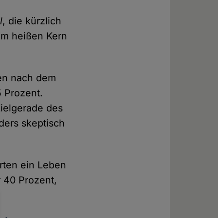
l
, die kürzlich
vom heißen Kern
ben nach dem
 Prozent.
Zielgerade des
ers skeptisch
arten ein Leben
 40 Prozent,