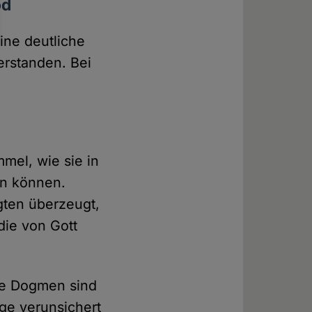
od
ine deutliche
erstanden. Bei
mel, wie sie in
en können.
gten überzeugt,
die von Gott
ele Dogmen sind
ige verunsichert