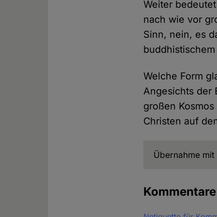
Weiter bedeute
nach wie vor gr
Sinn, nein, es 
buddhistischem 
Welche Form gla
Angesichts der 
großen Kosmos k
Christen auf de
Übernahme mit 
Kommentar
Netiquette für Kom