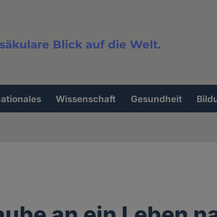
säkulare Blick auf die Welt.
extsuche
nationales
Wissenschaft
Gesundheit
Bild
aube an ein Leben n