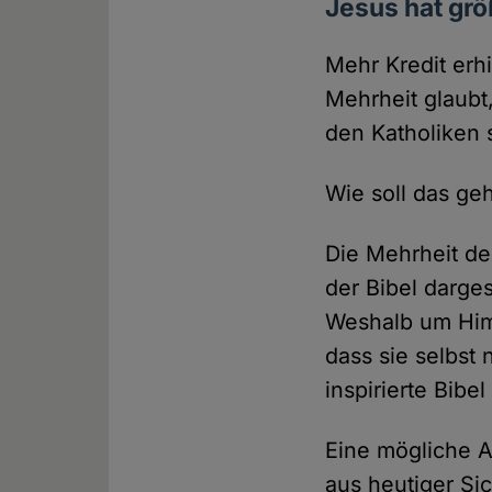
Jesus hat gr
Mehr Kredit erh
Mehrheit glaubt
den Katholiken 
Wie soll das ge
Die Mehrheit de
der Bibel darge
Weshalb um Himm
dass sie selbst
inspirierte Bibel
Eine mögliche A
aus heutiger Si