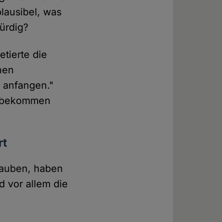
plausibel, was
ürdig?
tierte die
chen
 anfangen."
 "bekommen
rt
glauben, haben
 vor allem die