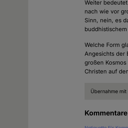
Weiter bedeute
nach wie vor gr
Sinn, nein, es 
buddhistischem 
Welche Form gla
Angesichts der 
großen Kosmos k
Christen auf de
Übernahme mit 
Kommentar
Netiquette für Kom