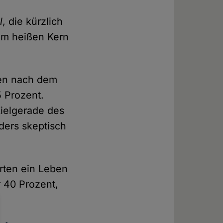
l
, die kürzlich
vom heißen Kern
ben nach dem
 Prozent.
Zielgerade des
ers skeptisch
arten ein Leben
 40 Prozent,