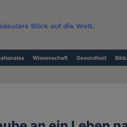
säkulare Blick auf die Welt.
extsuche
nationales
Wissenschaft
Gesundheit
Bild
aube an ein Leben n