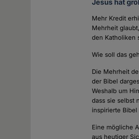
Jesus hat gr
Mehr Kredit erh
Mehrheit glaubt
den Katholiken 
Wie soll das ge
Die Mehrheit de
der Bibel darge
Weshalb um Himm
dass sie selbst
inspirierte Bibel
Eine mögliche A
aus heutiger Si