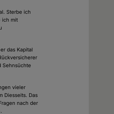
l. Sterbe ich
 ich mit
u
r das Kapital
Rückversicherer
d Sehnsüchte
gen vieler
 Diesseits. Das
 Fragen nach der
.