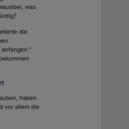
plausibel, was
ürdig?
tierte die
chen
 anfangen."
 "bekommen
rt
glauben, haben
 vor allem die