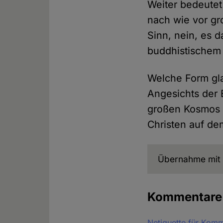
Weiter bedeute
nach wie vor gr
Sinn, nein, es 
buddhistischem 
Welche Form gla
Angesichts der 
großen Kosmos k
Christen auf de
Übernahme mit 
Kommentar
Netiquette für Kom