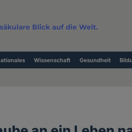
säkulare Blick auf die Welt.
extsuche
nationales
Wissenschaft
Gesundheit
Bild
aube an ein Leben n