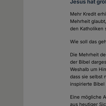
Jesus hat gr
Mehr Kredit erh
Mehrheit glaubt
den Katholiken 
Wie soll das ge
Die Mehrheit de
der Bibel darge
Weshalb um Himm
dass sie selbst
inspirierte Bibel
Eine mögliche A
aus heutiger Si