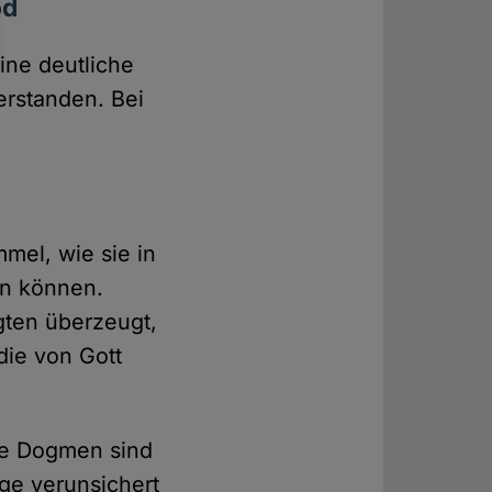
od
ine deutliche
erstanden. Bei
mel, wie sie in
en können.
gten überzeugt,
die von Gott
ele Dogmen sind
ige verunsichert