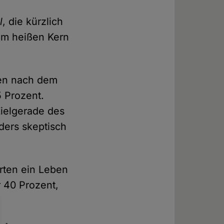
l
, die kürzlich
vom heißen Kern
ben nach dem
 Prozent.
Zielgerade des
ers skeptisch
arten ein Leben
 40 Prozent,