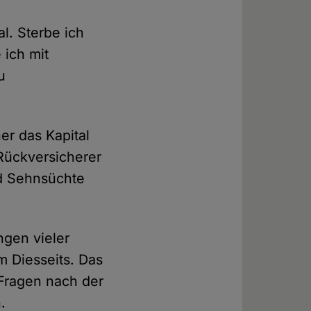
l. Sterbe ich
 ich mit
u
r das Kapital
Rückversicherer
d Sehnsüchte
gen vieler
 Diesseits. Das
 Fragen nach der
.