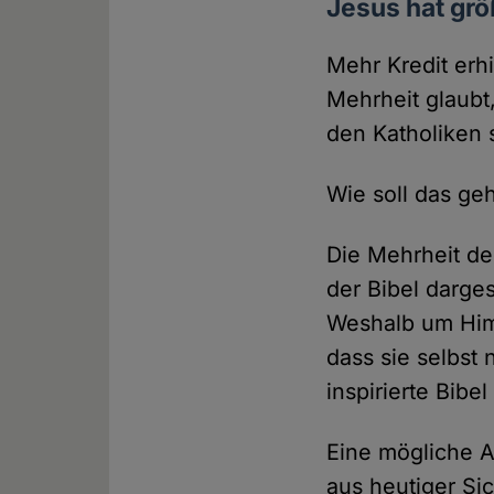
Jesus hat gr
Mehr Kredit erh
Mehrheit glaubt
den Katholiken 
Wie soll das ge
Die Mehrheit de
der Bibel darge
Weshalb um Himm
dass sie selbst
inspirierte Bibel
Eine mögliche A
aus heutiger Si