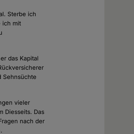
l. Sterbe ich
 ich mit
u
r das Kapital
Rückversicherer
d Sehnsüchte
gen vieler
 Diesseits. Das
 Fragen nach der
.