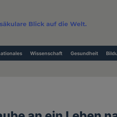
säkulare Blick auf die Welt.
extsuche
nationales
Wissenschaft
Gesundheit
Bild
aube an ein Leben n