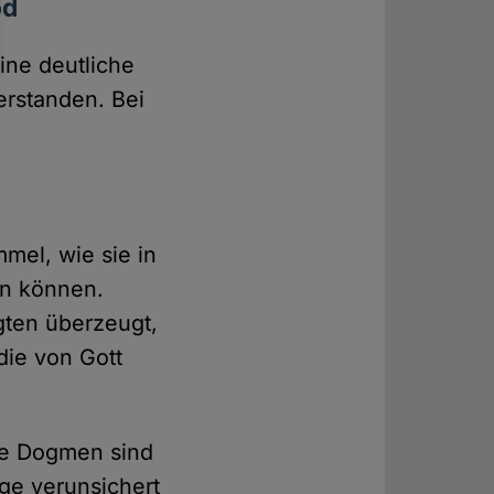
od
ine deutliche
erstanden. Bei
mel, wie sie in
en können.
gten überzeugt,
die von Gott
ele Dogmen sind
ige verunsichert