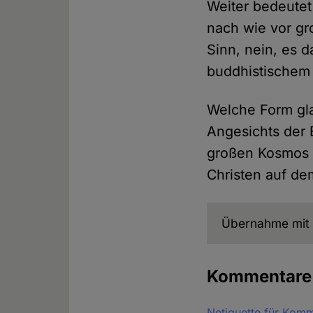
Weiter bedeute
nach wie vor gr
Sinn, nein, es 
buddhistischem 
Welche Form gla
Angesichts der 
großen Kosmos k
Christen auf de
Übernahme mit 
Kommentar
Netiquette für Kom