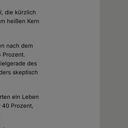
l
, die kürzlich
vom heißen Kern
ben nach dem
 Prozent.
Zielgerade des
ers skeptisch
arten ein Leben
 40 Prozent,