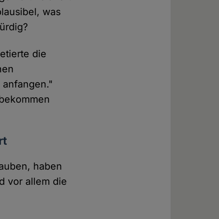
plausibel, was
ürdig?
tierte die
chen
 anfangen."
 "bekommen
rt
glauben, haben
 vor allem die