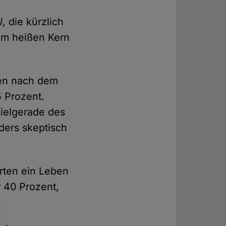
l
, die kürzlich
vom heißen Kern
ben nach dem
 Prozent.
Zielgerade des
ers skeptisch
arten ein Leben
 40 Prozent,