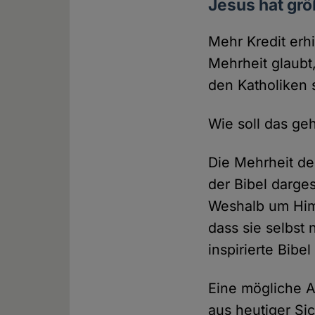
Jesus hat gr
Mehr Kredit erh
Mehrheit glaubt
den Katholiken 
Wie soll das ge
Die Mehrheit de
der Bibel darge
Weshalb um Himm
dass sie selbst
inspirierte Bibel
Eine mögliche A
aus heutiger Si