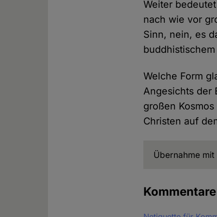
Weiter bedeute
nach wie vor gr
Sinn, nein, es 
buddhistischem 
Welche Form gla
Angesichts der 
großen Kosmos k
Christen auf de
Übernahme mit 
Kommentar
Netiquette für Kom