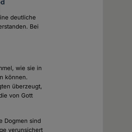
od
ine deutliche
erstanden. Bei
mel, wie sie in
en können.
gten überzeugt,
die von Gott
ele Dogmen sind
ige verunsichert