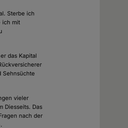
l. Sterbe ich
 ich mit
u
r das Kapital
Rückversicherer
d Sehnsüchte
gen vieler
 Diesseits. Das
 Fragen nach der
.