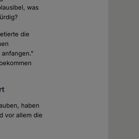
plausibel, was
ürdig?
tierte die
chen
 anfangen."
 "bekommen
rt
glauben, haben
 vor allem die