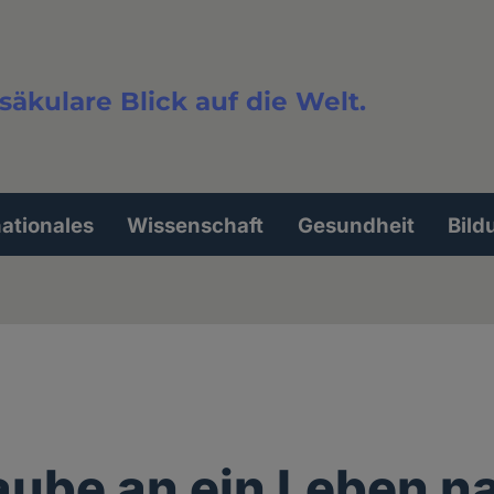
säkulare Blick auf die Welt.
extsuche
nationales
Wissenschaft
Gesundheit
Bild
aube an ein Leben n