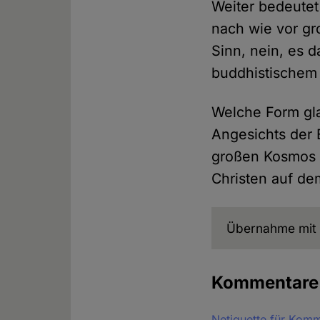
Weiter bedeute
nach wie vor gr
Sinn, nein, es 
buddhistischem 
Welche Form gla
Angesichts der 
großen Kosmos k
Christen auf de
Übernahme mit 
Kommentar
Netiquette für Kom