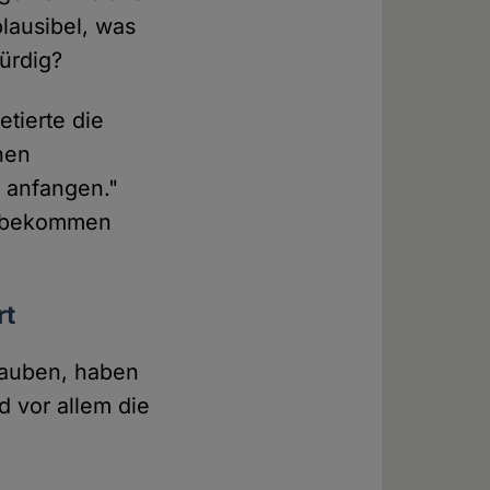
plausibel, was
ürdig?
tierte die
chen
 anfangen."
 "bekommen
rt
glauben, haben
 vor allem die