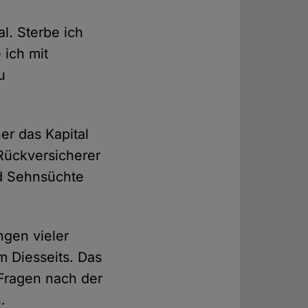
l. Sterbe ich
 ich mit
u
r das Kapital
Rückversicherer
d Sehnsüchte
gen vieler
 Diesseits. Das
 Fragen nach der
.