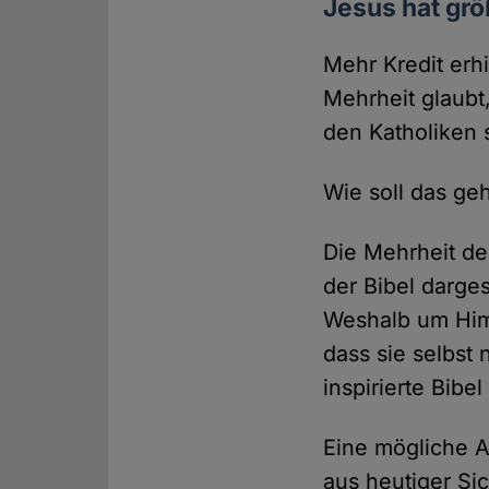
Jesus hat gr
Mehr Kredit erh
Mehrheit glaubt
den Katholiken 
Wie soll das ge
Die Mehrheit de
der Bibel darge
Weshalb um Himm
dass sie selbst
inspirierte Bibel
Eine mögliche A
aus heutiger Si