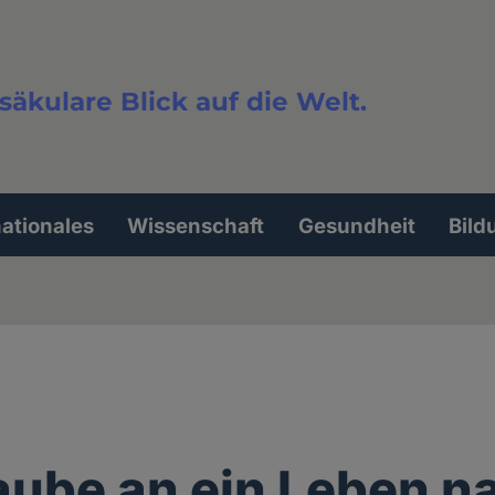
säkulare Blick auf die Welt.
extsuche
nationales
Wissenschaft
Gesundheit
Bild
aube an ein Leben n