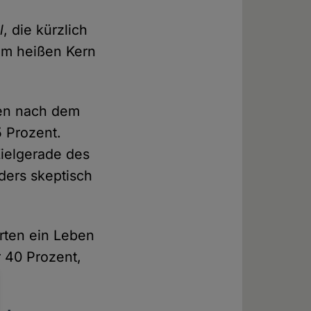
l
, die kürzlich
vom heißen Kern
ben nach dem
 Prozent.
Zielgerade des
ers skeptisch
arten ein Leben
 40 Prozent,