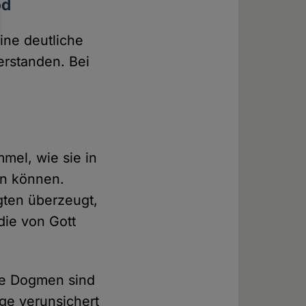
od
ine deutliche
erstanden. Bei
mel, wie sie in
en können.
gten überzeugt,
die von Gott
ele Dogmen sind
ige verunsichert