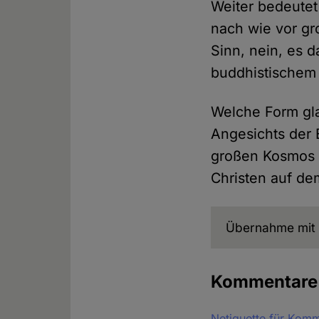
Weiter bedeute
nach wie vor gr
Sinn, nein, es 
buddhistischem 
Welche Form gla
Angesichts der 
großen Kosmos k
Christen auf de
Übernahme mit 
Kommentar
Netiquette für Kom