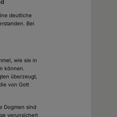
od
ine deutliche
erstanden. Bei
mel, wie sie in
en können.
gten überzeugt,
die von Gott
ele Dogmen sind
ige verunsichert