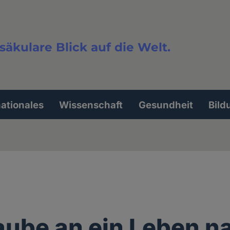
säkulare Blick auf die Welt.
extsuche
nationales
Wissenschaft
Gesundheit
Bild
aube an ein Leben n