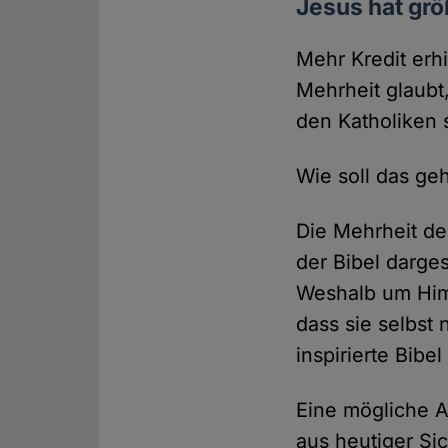
Jesus hat gr
Mehr Kredit erh
Mehrheit glaubt
den Katholiken 
Wie soll das ge
Die Mehrheit de
der Bibel darge
Weshalb um Himm
dass sie selbst
inspirierte Bibel
Eine mögliche A
aus heutiger Si