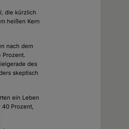
l
, die kürzlich
vom heißen Kern
ben nach dem
 Prozent.
Zielgerade des
ers skeptisch
arten ein Leben
 40 Prozent,