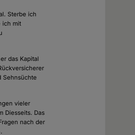
l. Sterbe ich
 ich mit
u
r das Kapital
Rückversicherer
d Sehnsüchte
gen vieler
 Diesseits. Das
 Fragen nach der
.